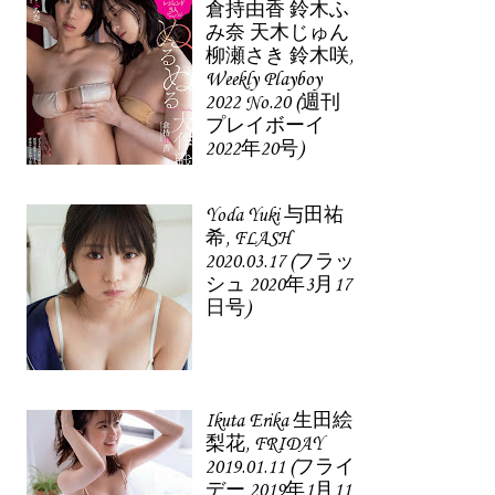
倉持由香 鈴木ふ
み奈 天木じゅん
柳瀬さき 鈴木咲,
Weekly Playboy
2022 No.20 (週刊
プレイボーイ
2022年20号)
Yoda Yuki 与田祐
希, FLASH
2020.03.17 (フラッ
シュ 2020年3月17
日号)
Ikuta Erika 生田絵
梨花, FRIDAY
2019.01.11 (フライ
デー 2019年1月11