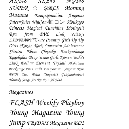
HKT48
SKE48
NGT48
SUPER☆GiRLS
Morning
Musume
Dempagumi.inc
Angerme
Juice=Juice
NijiCon-虹コン
Houkago
Princess
Magical Punchline
Idoling!!!
Rev. from DVL
Link STAR`s
LADYBABY
℃-ute
Country Girls
Up Up
Girls (Kakko Kari)
Yumemiru Adolescence
Shiritsu Ebisu Chugaku
Tenkoushoujo
Kagekidan
Drop
Steam Girls
Kamen Joshi's
LinQ
Doll☆Element
TrySail
Akihabara
Backstage Pass
Palet
Passport☆
Ange☆Reve
BiSH
Ciao Bella Cinquetti
Gekidanherbest
Haraeki Stage Ace
Ru:Run
SDN48
Magazines
FLASH
Weekly Playboy
Young Magazine
Young
Jump
FRIDAY Magazine
BLT