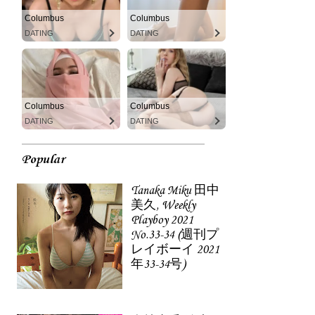
Columbus
Columbus
DATING
DATING
Columbus
Columbus
DATING
DATING
Popular
Tanaka Miku 田中
美久, Weekly
Playboy 2021
No.33-34 (週刊プ
レイボーイ 2021
年33-34号)