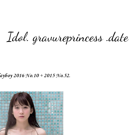
Idol. gravureprincess .date
yboy 2016 No.10 + 2015 No.52.