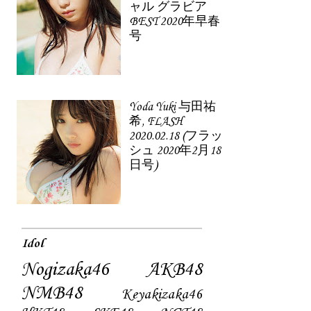
ャル グラビア
BEST 2020年早春
号
Yoda Yuki 与田祐
希, FLASH
2020.02.18 (フラッ
シュ 2020年2月18
日号)
Idol
Nogizaka46
AKB48
NMB48
Keyakizaka46