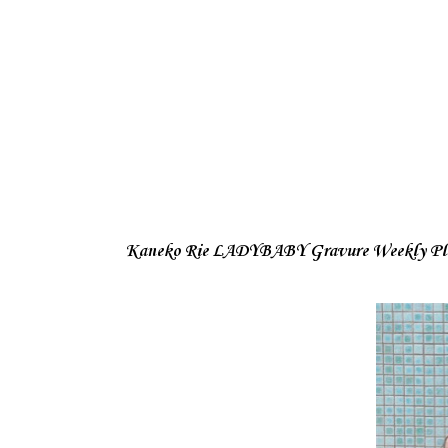
Kaneko Rie LADYBABY Gravure Weekly Pla