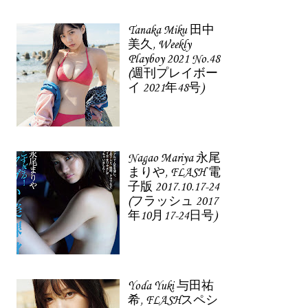
Tanaka Miku 田中
美久, Weekly
Playboy 2021 No.48
(週刊プレイボー
イ 2021年48号)
Nagao Mariya 永尾
まりや, FLASH 電
子版 2017.10.17-24
(フラッシュ 2017
年10月17-24日号)
Yoda Yuki 与田祐
希, FLASHスペシ