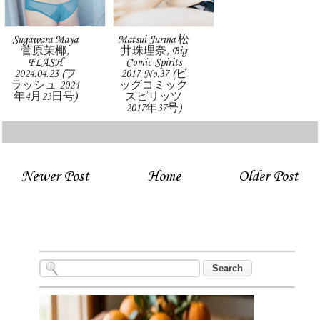
Sugawara Maya
Matsui Jurina 松
菅原茉椰,
井珠理奈, Big
FLASH
Comic Spirits
2024.04.23 (フ
2017 No.37 (ビ
ラッシュ 2024
ッグコミック
年4月23日号)
スピリッツ
2017年37号)
Newer Post
Home
Older Post