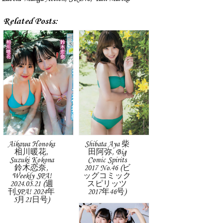
Related Posts:
Aikawa Honoka
Shibata Aya 柴
相川暖花,
田阿弥, Big
Suzuki Kokona
Comic Spirits
鈴木恋奈,
2017 No.46 (ビ
Weekly SPA!
ッグコミック
2024.05.21 (週
スピリッツ
刊SPA! 2024年
2017年46号)
5月21日号)