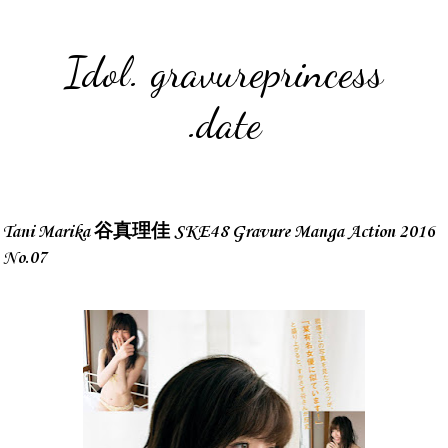
Idol. gravureprincess
.date
Tani Marika 谷真理佳 SKE48 Gravure Manga Action 2016
No.07