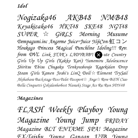
Idol
Nogizaka46
AKB48
NMB48
Keyakizaka46
HKT48
SKE48
NGT48
SUPER☆GiRLS
Morning Musume
Dempagumi.inc
Angerme
Juice=Juice
NijiCon-虹コン
Houkago Princess
Magical Punchline
Idoling!!!
Rev.
from DVL
Link STAR`s
LADYBABY
℃-ute
Country
Girls
Up Up Girls (Kakko Kari)
Yumemiru Adolescence
Shiritsu Ebisu Chugaku
Tenkoushoujo Kagekidan
Drop
Steam Girls
Kamen Joshi's
LinQ
Doll☆Element
TrySail
Akihabara Backstage Pass
Palet
Passport☆
Ange☆Reve
BiSH
Ciao
Bella Cinquetti
Gekidanherbest
Haraeki Stage Ace
Ru:Run
SDN48
Magazines
FLASH
Weekly Playboy
Young
Magazine
Young Jump
FRIDAY
Magazine
BLT
ENTAME
SPA! Magazine
EX-Taishu
Young Gangan
UTB
Young