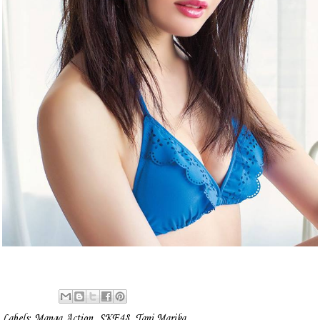
Labels:
Manga Action
,
SKE48
,
Tani Marika