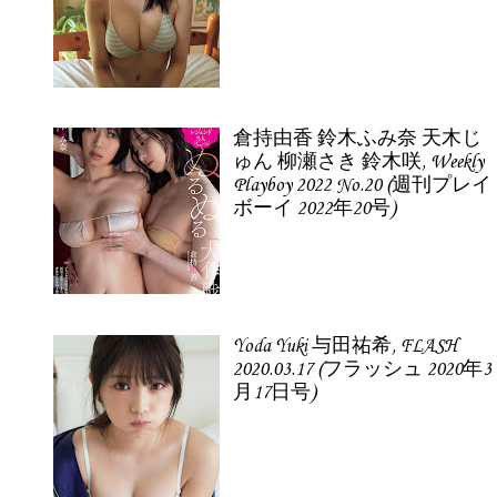
倉持由香 鈴木ふみ奈 天木じ
ゅん 柳瀬さき 鈴木咲, Weekly
Playboy 2022 No.20 (週刊プレイ
ボーイ 2022年20号)
Yoda Yuki 与田祐希, FLASH
2020.03.17 (フラッシュ 2020年3
月17日号)