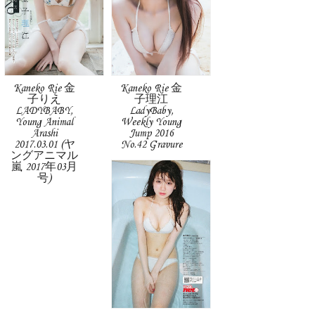
Kaneko Rie 金
Kaneko Rie 金
子りえ
子理江
LADYBABY,
LadyBaby,
Young Animal
Weekly Young
Arashi
Jump 2016
2017.03.01 (ヤ
No.42 Gravure
ングアニマル
嵐 2017年03月
号)