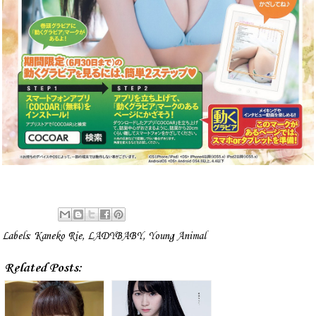
Labels:
Kaneko Rie
,
LADYBABY
,
Young Animal
Related Posts: