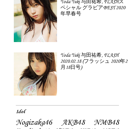
Yoda Yuki 与田祐希, FLASHス
ペシャル グラビアBEST 2020
年早春号
Yoda Yuki 与田祐希, FLASH
2020.02.18 (フラッシュ 2020年2
月18日号)
Idol
Nogizaka46
AKB48
NMB48