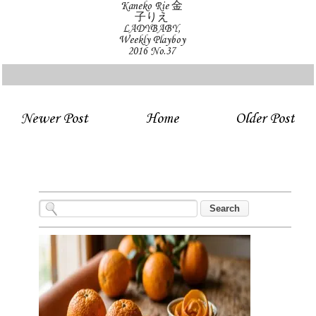
Kaneko Rie 金
子りえ
LADYBABY,
Weekly Playboy
2016 No.37
Newer Post
Home
Older Post