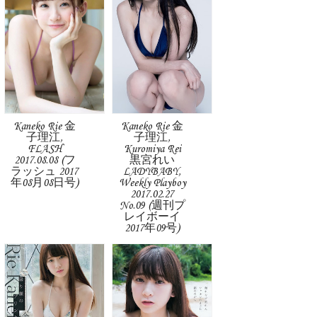
Kaneko Rie 金
Kaneko Rie 金
子理江,
子理江,
FLASH
Kuromiya Rei
2017.08.08 (フ
黒宮れい
ラッシュ 2017
LADYBABY,
年08月08日号)
Weekly Playboy
2017.02.27
No.09 (週刊プ
レイボーイ
2017年09号)