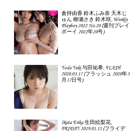
倉持由香 鈴木ふみ奈 天木じ
ゅん 柳瀬さき 鈴木咲, Weekly
Playboy 2022 No.20 (週刊プレイ
ボーイ 2022年20号)
Yoda Yuki 与田祐希, FLASH
2020.03.17 (フラッシュ 2020年3
月17日号)
Ikuta Erika 生田絵梨花,
FRIDAY 2019.01.11 (フライデ