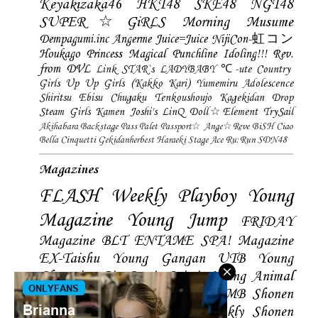
Keyakizaka46
HKT48
SKE48
NGT48
SUPER☆GiRLS
Morning Musume
Dempagumi.inc
Angerme
Juice=Juice
NijiCon-虹コン
Houkago Princess
Magical Punchline
Idoling!!!
Rev.
from DVL
Link STAR`s
LADYBABY
℃-ute
Country
Girls
Up Up Girls (Kakko Kari)
Yumemiru Adolescence
Shiritsu Ebisu Chugaku
Tenkoushoujo Kagekidan
Drop
Steam Girls
Kamen Joshi's
LinQ
Doll☆Element
TrySail
Akihabara Backstage Pass
Palet
Passport☆
Ange☆Reve
BiSH
Ciao
Bella Cinquetti
Gekidanherbest
Haraeki Stage Ace
Ru:Run
SDN48
Magazines
FLASH
Weekly Playboy
Young
Magazine
Young Jump
FRIDAY
Magazine
BLT
ENTAME
SPA! Magazine
EX-Taishu
Young Gangan
UTB
Young
Champion
Big Comic Spirtis
Young Animal
Shonen Magazine
BUBKA
BOMB
Shonen
Champion
Manga Action
Weekly Shonen