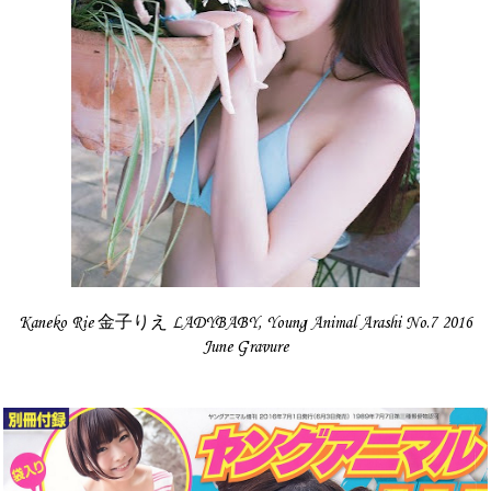
Kaneko Rie 金子りえ LADYBABY, Young Animal Arashi No.7 2016
June Gravure