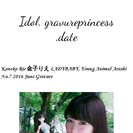
Idol. gravureprincess
.date
Kaneko Rie 金子りえ LADYBABY, Young Animal Arashi
No.7 2016 June Gravure