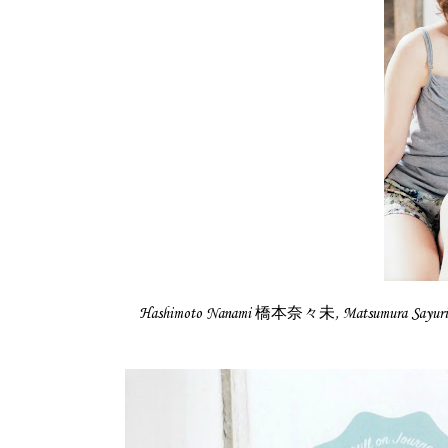
Hashimoto Nanami 橋本奈々未, Matsumura Sayu