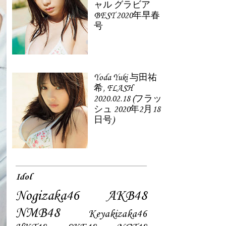
ャル グラビア
BEST 2020年早春
号
Yoda Yuki 与田祐
希, FLASH
2020.02.18 (フラッ
シュ 2020年2月18
日号)
Idol
Nogizaka46
AKB48
NMB48
Keyakizaka46