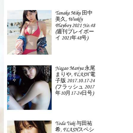
Tanaka Miku 田中
美久, Weekly
Playboy 2021 No.48
(週刊プレイボー
イ 2021年48号)
Nagao Mariya 永尾
まりや, FLASH 電
子版 2017.10.17-24
(フラッシュ 2017
年10月17-24日号)
Yoda Yuki 与田祐
希, FLASHスペシ