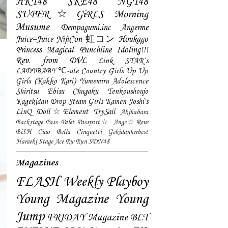
HKT48
SKE48
NGT48
SUPER☆GiRLS
Morning
Musume
Dempagumi.inc
Angerme
Juice=Juice
NijiCon-虹コン
Houkago
Princess
Magical Punchline
Idoling!!!
Rev. from DVL
Link STAR`s
LADYBABY
℃-ute
Country Girls
Up Up
Girls (Kakko Kari)
Yumemiru Adolescence
Shiritsu Ebisu Chugaku
Tenkoushoujo
Kagekidan
Drop
Steam Girls
Kamen Joshi's
LinQ
Doll☆Element
TrySail
Akihabara
Backstage Pass
Palet
Passport☆
Ange☆Reve
BiSH
Ciao Bella Cinquetti
Gekidanherbest
Haraeki Stage Ace
Ru:Run
SDN48
Magazines
FLASH
Weekly Playboy
Young Magazine
Young
Jump
FRIDAY Magazine
BLT