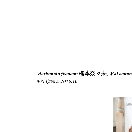
Hashimoto Nanami 橋本奈々未, Matsumura
ENTAME 2016.10