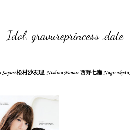
Idol. gravureprincess .date
 Sayuri 松村沙友理, Nishino Nanase 西野七瀬 Nogizaka46,