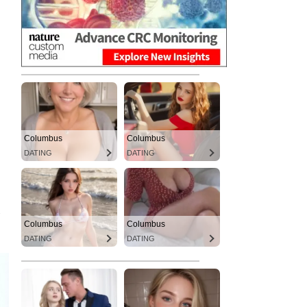
Columbus
Columbus
DATING
DATING
Columbus
Columbus
DATING
DATING