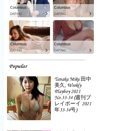
Columbus
Columbus
DATING
DATING
Columbus
Columbus
DATING
DATING
Popular
Tanaka Miku 田中
美久, Weekly
Playboy 2021
No.33-34 (週刊プ
レイボーイ 2021
年33-34号)