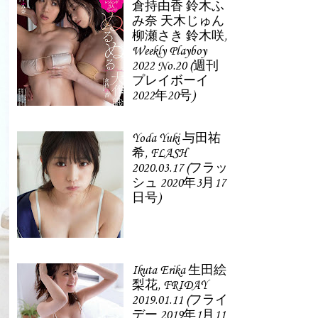
倉持由香 鈴木ふ
み奈 天木じゅん
柳瀬さき 鈴木咲,
Weekly Playboy
2022 No.20 (週刊
プレイボーイ
2022年20号)
Yoda Yuki 与田祐
希, FLASH
2020.03.17 (フラッ
シュ 2020年3月17
日号)
Ikuta Erika 生田絵
梨花, FRIDAY
2019.01.11 (フライ
デー 2019年1月11