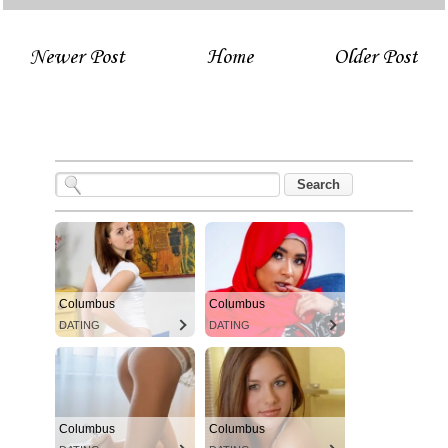
Newer Post
Home
Older Post
Columbus
Columbus
DATING
DATING
Columbus
Columbus