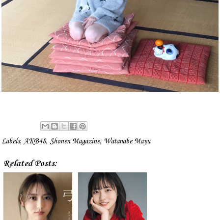
Labels:
AKB48
,
Shonen Magazine
,
Watanabe Mayu
Related Posts: