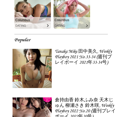
Columbus
Columbus
DATING
DATING
Popular
Tanaka Miku 田中美久, Weekly
Playboy 2021 No.33-34 (週刊プ
レイボーイ 2021年33-34号)
倉持由香 鈴木ふみ奈 天木じ
ゅん 柳瀬さき 鈴木咲, Weekly
Playboy 2022 No.20 (週刊プレイ
ボーイ 2022年20号)