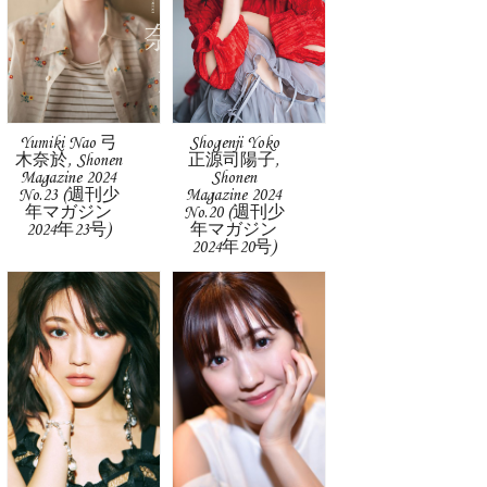
Yumiki Nao 弓
Shogenji Yoko
木奈於, Shonen
正源司陽子,
Magazine 2024
Shonen
No.23 (週刊少
Magazine 2024
年マガジン
No.20 (週刊少
2024年23号)
年マガジン
2024年20号)