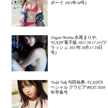
ボーイ 2021年48号)
Nagao Mariya 永尾まりや,
FLASH 電子版 2017.10.17-24 (フ
ラッシュ 2017年10月17-24日
号)
Yoda Yuki 与田祐希, FLASHス
ペシャル グラビアBEST 2020
年早春号