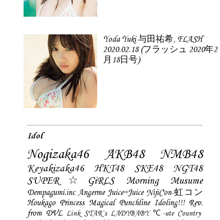
Yoda Yuki 与田祐希, FLASH
2020.02.18 (フラッシュ 2020年2
月18日号)
Idol
Nogizaka46
AKB48
NMB48
Keyakizaka46
HKT48
SKE48
NGT48
SUPER☆GiRLS
Morning Musume
Dempagumi.inc
Angerme
Juice=Juice
NijiCon-虹コン
Houkago Princess
Magical Punchline
Idoling!!!
Rev.
from DVL
Link STAR`s
LADYBABY
℃-ute
Country