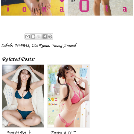
Labels:
NMB48
,
Ota Riona
,
Young Animal
Related Posts:
Jonishi Rei 上
Enako えなこ,