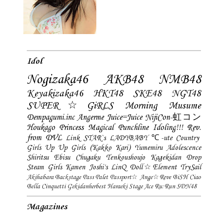
Idol
Nogizaka46
AKB48
NMB48
Keyakizaka46
HKT48
SKE48
NGT48
SUPER☆GiRLS
Morning Musume
Dempagumi.inc
Angerme
Juice=Juice
NijiCon-虹コン
Houkago Princess
Magical Punchline
Idoling!!!
Rev.
from DVL
Link STAR`s
LADYBABY
℃-ute
Country
Girls
Up Up Girls (Kakko Kari)
Yumemiru Adolescence
Shiritsu Ebisu Chugaku
Tenkoushoujo Kagekidan
Drop
Steam Girls
Kamen Joshi's
LinQ
Doll☆Element
TrySail
Akihabara Backstage Pass
Palet
Passport☆
Ange☆Reve
BiSH
Ciao
Bella Cinquetti
Gekidanherbest
Haraeki Stage Ace
Ru:Run
SDN48
Magazines