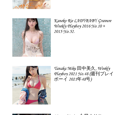
Kaneko Rie LADYBABY Gravure
Weekly Playboy 2016 No.10 +
2015 No.52.
Tanaka Miku 田中美久, Weekly
Playboy 2021 No.48 (週刊プレイ
ボーイ 2021年48号)