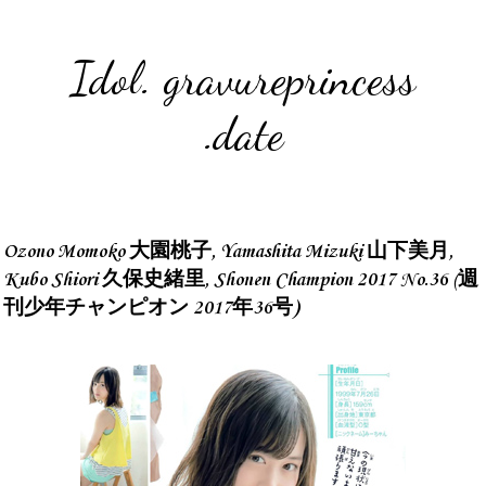
Idol. gravureprincess
.date
Ozono Momoko 大園桃子, Yamashita Mizuki 山下美月,
Kubo Shiori 久保史緒里, Shonen Champion 2017 No.36 (週
刊少年チャンピオン 2017年36号)