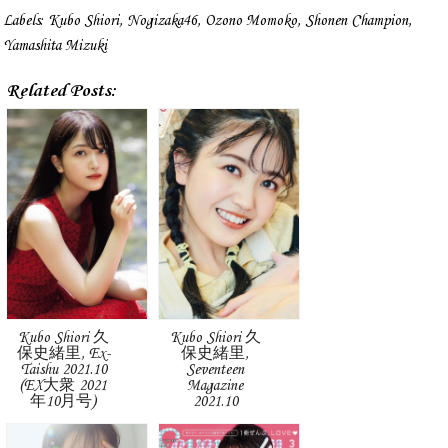
Labels:
Kubo Shiori
,
Nogizaka46
,
Ozono Momoko
,
Shonen Champion
,
Yamashita Mizuki
Related Posts:
Kubo Shiori 久
Kubo Shiori 久
保史緒里, Ex-
保史緒里,
Taishu 2021.10
Seventeen
(EX大衆 2021
Magazine
年10月号)
2021.10