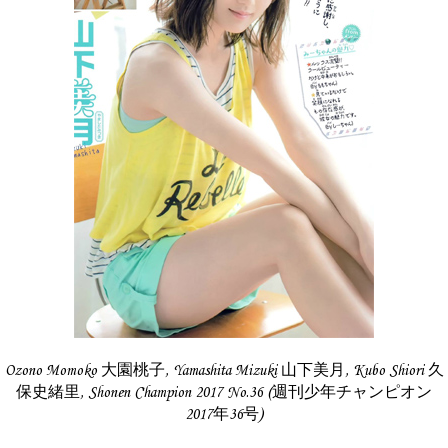
Ozono Momoko 大園桃子, Yamashita Mizuki 山下美月, Kubo Shiori 久
保史緒里, Shonen Champion 2017 No.36 (週刊少年チャンピオン
2017年36号)