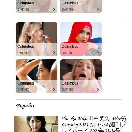
Columbus
Columbus
DATING
DATING
Columbus
Columbus
DATING
DATING
Columbus
Columbus
DATING
DATING
Popular
Tanaka Miku 田中美久, Weekly
Playboy 2021 No.33-34 (週刊プ
レイボーイ 2021年33-34号)