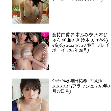
倉持由香 鈴木ふみ奈 天木じ
ゅん 柳瀬さき 鈴木咲, Weekly
Playboy 2022 No.20 (週刊プレイ
ボーイ 2022年20号)
Yoda Yuki 与田祐希, FLASH
2020.03.17 (フラッシュ 2020年3
月17日号)