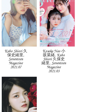
Kubo Shiori 久
Kosaka Nao 小
保史緒里,
坂菜緒, Kubo
Seventeen
Shiori 久保史
Magazine
緒里, Seventeen
2021.07
Magazine
2021.03