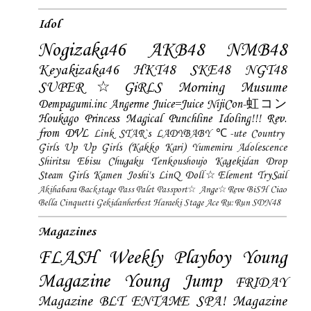
Idol
Nogizaka46
AKB48
NMB48
Keyakizaka46
HKT48
SKE48
NGT48
SUPER☆GiRLS
Morning Musume
Dempagumi.inc
Angerme
Juice=Juice
NijiCon-虹コン
Houkago Princess
Magical Punchline
Idoling!!!
Rev.
from DVL
Link STAR`s
LADYBABY
℃-ute
Country
Girls
Up Up Girls (Kakko Kari)
Yumemiru Adolescence
Shiritsu Ebisu Chugaku
Tenkoushoujo Kagekidan
Drop
Steam Girls
Kamen Joshi's
LinQ
Doll☆Element
TrySail
Akihabara Backstage Pass
Palet
Passport☆
Ange☆Reve
BiSH
Ciao
Bella Cinquetti
Gekidanherbest
Haraeki Stage Ace
Ru:Run
SDN48
Magazines
FLASH
Weekly Playboy
Young
Magazine
Young Jump
FRIDAY
Magazine
BLT
ENTAME
SPA! Magazine