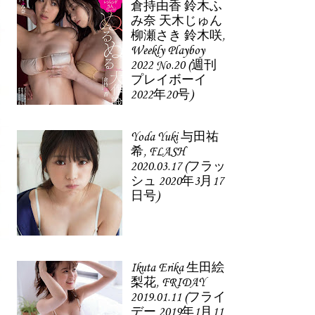
倉持由香 鈴木ふ
み奈 天木じゅん
柳瀬さき 鈴木咲,
Weekly Playboy
2022 No.20 (週刊
プレイボーイ
2022年20号)
Yoda Yuki 与田祐
希, FLASH
2020.03.17 (フラッ
シュ 2020年3月17
日号)
Ikuta Erika 生田絵
梨花, FRIDAY
2019.01.11 (フライ
デー 2019年1月11