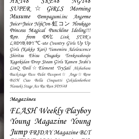
HKT48
SKE48
NGT48
SUPER☆GiRLS
Morning
Musume
Dempagumi.inc
Angerme
Juice=Juice
NijiCon-虹コン
Houkago
Princess
Magical Punchline
Idoling!!!
Rev. from DVL
Link STAR`s
LADYBABY
℃-ute
Country Girls
Up Up
Girls (Kakko Kari)
Yumemiru Adolescence
Shiritsu Ebisu Chugaku
Tenkoushoujo
Kagekidan
Drop
Steam Girls
Kamen Joshi's
LinQ
Doll☆Element
TrySail
Akihabara
Backstage Pass
Palet
Passport☆
Ange☆Reve
BiSH
Ciao Bella Cinquetti
Gekidanherbest
Haraeki Stage Ace
Ru:Run
SDN48
Magazines
FLASH
Weekly Playboy
Young Magazine
Young
Jump
FRIDAY Magazine
BLT