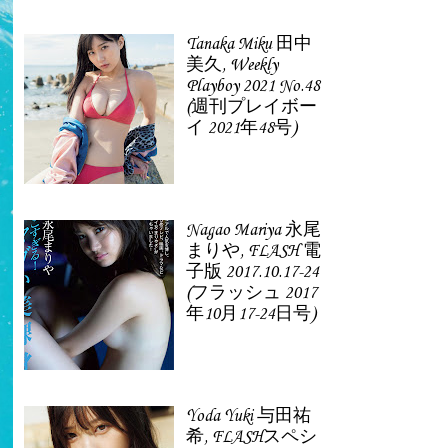
Tanaka Miku 田中
美久, Weekly
Playboy 2021 No.48
(週刊プレイボー
イ 2021年48号)
Nagao Mariya 永尾
まりや, FLASH 電
子版 2017.10.17-24
(フラッシュ 2017
年10月17-24日号)
Yoda Yuki 与田祐
希, FLASHスペシ