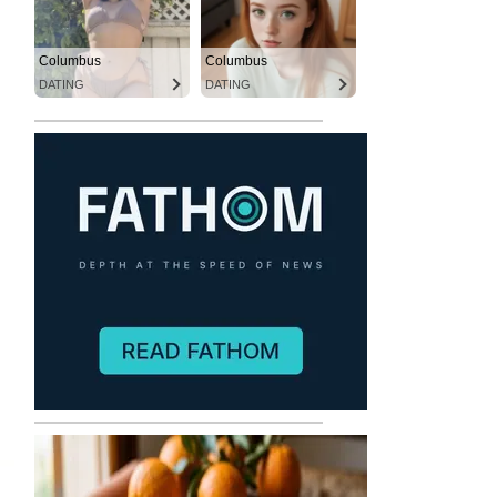
Columbus
Columbus
DATING
DATING