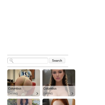
Columbus
Columbus
DATING
DATING