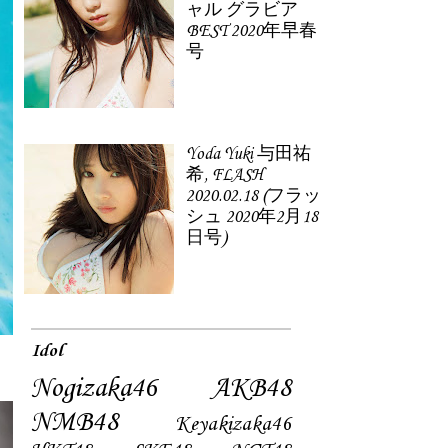
ャル グラビア
BEST 2020年早春
号
Yoda Yuki 与田祐
希, FLASH
2020.02.18 (フラッ
シュ 2020年2月18
日号)
Idol
Nogizaka46
AKB48
NMB48
Keyakizaka46