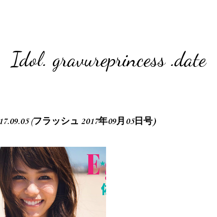
Idol. gravureprincess .date
017.09.05 (フラッシュ 2017年09月05日号)