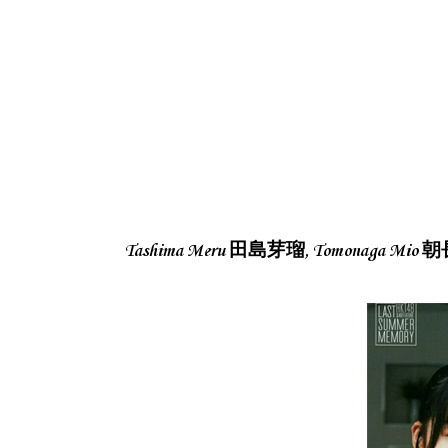
Tashima Meru 田島芽瑠, Tomonaga Mio