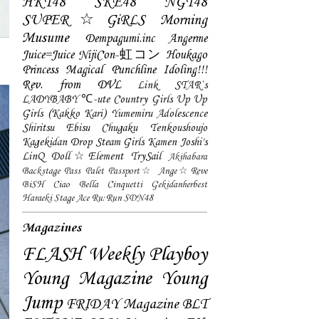
HKT48
SKE48
NGT48
SUPER☆GiRLS
Morning
Musume
Dempagumi.inc
Angerme
Juice=Juice
NijiCon-虹コン
Houkago
Princess
Magical Punchline
Idoling!!!
Rev. from DVL
Link STAR`s
LADYBABY
℃-ute
Country Girls
Up Up
Girls (Kakko Kari)
Yumemiru Adolescence
Shiritsu Ebisu Chugaku
Tenkoushoujo
Kagekidan
Drop
Steam Girls
Kamen Joshi's
LinQ
Doll☆Element
TrySail
Akihabara
Backstage Pass
Palet
Passport☆
Ange☆Reve
BiSH
Ciao Bella Cinquetti
Gekidanherbest
Haraeki Stage Ace
Ru:Run
SDN48
Magazines
FLASH
Weekly Playboy
Young Magazine
Young
Jump
FRIDAY Magazine
BLT