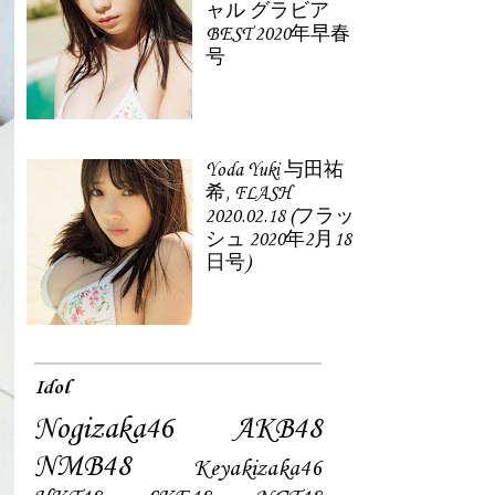
ャル グラビア
BEST 2020年早春
号
Yoda Yuki 与田祐
希, FLASH
2020.02.18 (フラッ
シュ 2020年2月18
日号)
Idol
Nogizaka46
AKB48
NMB48
Keyakizaka46