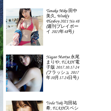
Tanaka Miku 田中
美久, Weekly
Playboy 2021 No.48
(週刊プレイボー
イ 2021年48号)
Nagao Mariya 永尾
まりや, FLASH 電
子版 2017.10.17-24
(フラッシュ 2017
年10月17-24日号)
Yoda Yuki 与田祐
希, FLASHスペシ