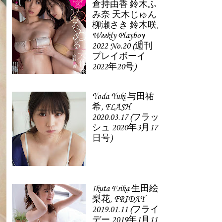
倉持由香 鈴木ふ
み奈 天木じゅん
柳瀬さき 鈴木咲,
Weekly Playboy
2022 No.20 (週刊
プレイボーイ
2022年20号)
Yoda Yuki 与田祐
希, FLASH
2020.03.17 (フラッ
シュ 2020年3月17
日号)
Ikuta Erika 生田絵
梨花, FRIDAY
2019.01.11 (フライ
デー 2019年1月11