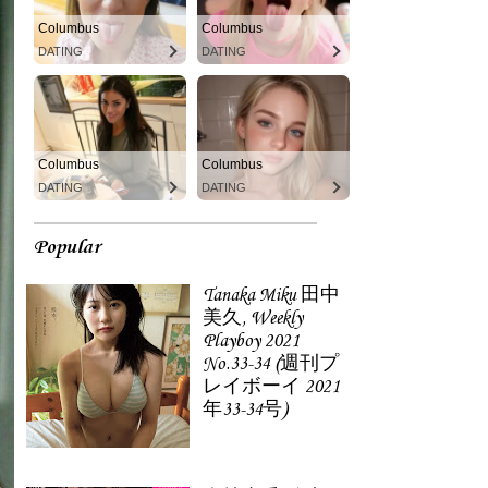
Columbus
Columbus
DATING
DATING
Columbus
Columbus
DATING
DATING
Popular
Tanaka Miku 田中
美久, Weekly
Playboy 2021
No.33-34 (週刊プ
レイボーイ 2021
年33-34号)