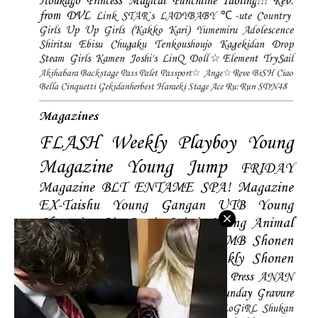
Houkago Princess
Magical Punchline
Idoling!!!
Rev.
from DVL
Link STAR`s
LADYBABY
℃-ute
Country
Girls
Up Up Girls (Kakko Kari)
Yumemiru Adolescence
Shiritsu Ebisu Chugaku
Tenkoushoujo Kagekidan
Drop
Steam Girls
Kamen Joshi's
LinQ
Doll☆Element
TrySail
Akihabara Backstage Pass
Palet
Passport☆
Ange☆Reve
BiSH
Ciao
Bella Cinquetti
Gekidanherbest
Haraeki Stage Ace
Ru:Run
SDN48
Magazines
FLASH
Weekly Playboy
Young
Magazine
Young Jump
FRIDAY
Magazine
BLT
ENTAME
SPA! Magazine
EX-Taishu
Young Gangan
UTB
Young
Champion
Big Comic Spirtis
Young Animal
Shonen Magazine
BUBKA
BOMB
Shonen
Champion
Manga Action
Weekly Shonen
Sunday
Photobooks
BRODY
Hustle Press
ANAN
Magazine
SMART Magazine
Young Sunday
Gravure
The Television
CD&DL My Girl
Daily LoGiRL
Shukan