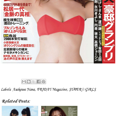
Labels:
Asakawa Nana
,
FRIDAY Magazine
,
SUPER☆GiRLS
Related Posts: