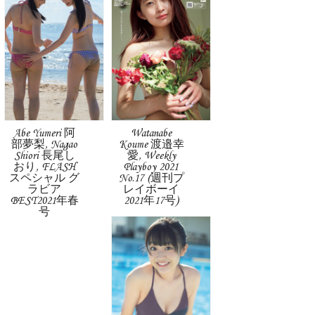
Abe Yumeri 阿
Watanabe
部夢梨, Nagao
Koume 渡邉幸
Shiori 長尾し
愛, Weekly
おり, FLASH
Playboy 2021
スペシャル グ
No.17 (週刊プ
ラビア
レイボーイ
BEST2021年春
2021年17号)
号