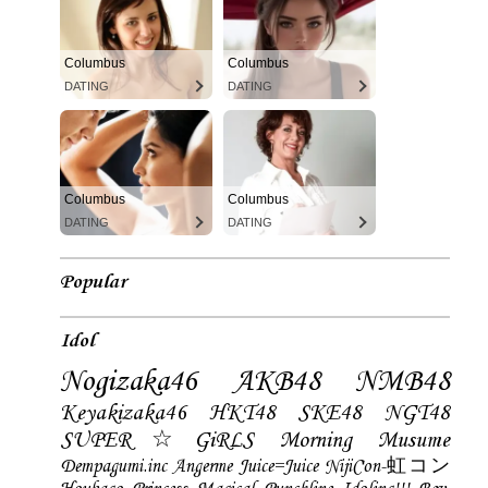
Columbus
Columbus
DATING
DATING
Columbus
Columbus
DATING
DATING
Popular
Idol
Nogizaka46
AKB48
NMB48
Keyakizaka46
HKT48
SKE48
NGT48
SUPER☆GiRLS
Morning Musume
Dempagumi.inc
Angerme
Juice=Juice
NijiCon-虹コン