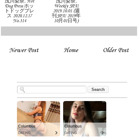
浅川梨奈, Hot
浅川梨奈,
Dog Press ホッ
Weekly SPA!
トドッグプレ
2019.10.01 (週
ス 2020.12.17
刊SPA! 2019年
No.314
10月01日号)
Newer Post
Home
Older Post
Columbus
Columbus
DATING
DATING