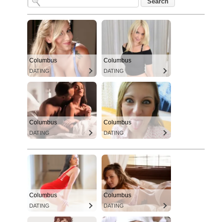
Columbus
Columbus
DATING
DATING
Columbus
Columbus
DATING
DATING
Columbus
Columbus
DATING
DATING