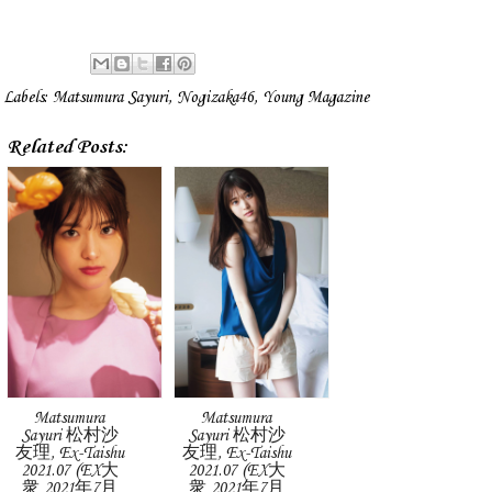
Labels:
Matsumura Sayuri
,
Nogizaka46
,
Young Magazine
Related Posts:
Matsumura
Matsumura
Sayuri 松村沙
Sayuri 松村沙
友理, Ex-Taishu
友理, Ex-Taishu
2021.07 (EX大
2021.07 (EX大
衆 2021年7月
衆 2021年7月