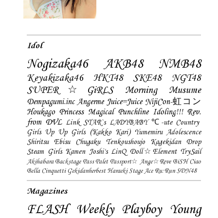
Idol
Nogizaka46
AKB48
NMB48
Keyakizaka46
HKT48
SKE48
NGT48
SUPER☆GiRLS
Morning Musume
Dempagumi.inc
Angerme
Juice=Juice
NijiCon-虹コン
Houkago Princess
Magical Punchline
Idoling!!!
Rev.
from DVL
Link STAR`s
LADYBABY
℃-ute
Country
Girls
Up Up Girls (Kakko Kari)
Yumemiru Adolescence
Shiritsu Ebisu Chugaku
Tenkoushoujo Kagekidan
Drop
Steam Girls
Kamen Joshi's
LinQ
Doll☆Element
TrySail
Akihabara Backstage Pass
Palet
Passport☆
Ange☆Reve
BiSH
Ciao
Bella Cinquetti
Gekidanherbest
Haraeki Stage Ace
Ru:Run
SDN48
Magazines
FLASH
Weekly Playboy
Young