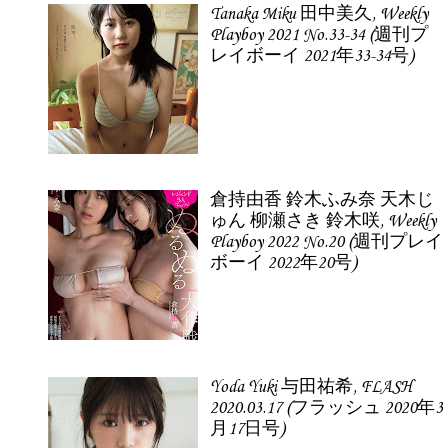
Tanaka Miku 田中美久, Weekly
Playboy 2021 No.33-34 (週刊プ
レイボーイ 2021年33-34号)
倉持由香 鈴木ふみ奈 天木じ
ゅん 柳瀬さき 鈴木咲, Weekly
Playboy 2022 No.20 (週刊プレイ
ボーイ 2022年20号)
Yoda Yuki 与田祐希, FLASH
2020.03.17 (フラッシュ 2020年3
月17日号)