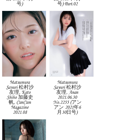
号)
号) Part.02
Matsumura
Matsumura
Sayuri 松村沙
Sayuri 松村沙
友理, Kato
友理, Anan
Shiho 加藤史
2021.06.30
帆, CanCam
No.2255 (アン
Magazine
アン 2021年6
2021.08
月30日号)