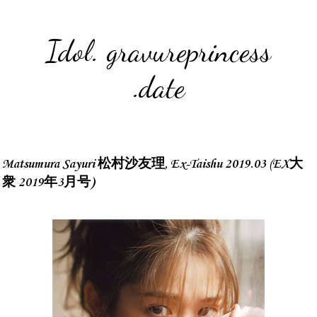
Idol. gravureprincess
.date
Matsumura Sayuri 松村沙友理, Ex-Taishu 2019.03 (EX大
衆 2019年3月号)