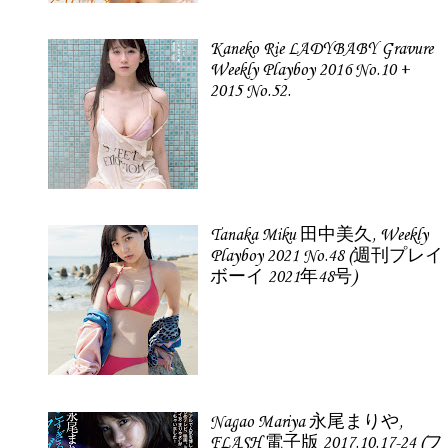
Kaneko Rie LADYBABY Gravure
Weekly Playboy 2016 No.10 +
2015 No.52.
Tanaka Miku 田中美久, Weekly
Playboy 2021 No.48 (週刊プレイ
ボーイ 2021年48号)
Nagao Mariya 永尾まりや,
FLASH 電子版 2017.10.17-24 (フ