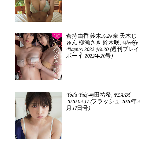
倉持由香 鈴木ふみ奈 天木じ
ゅん 柳瀬さき 鈴木咲, Weekly
Playboy 2022 No.20 (週刊プレイ
ボーイ 2022年20号)
Yoda Yuki 与田祐希, FLASH
2020.03.17 (フラッシュ 2020年3
月17日号)