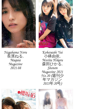
Nagahama Neru
Kobayashi Yui
長濱ねる,
小林由依,
Maquia
Morita Hikaru
Magazine
森田ひかる,
2021.08
Shonen
Magazine 2021
No.20 (週刊少
年マガジン
2021年20号)