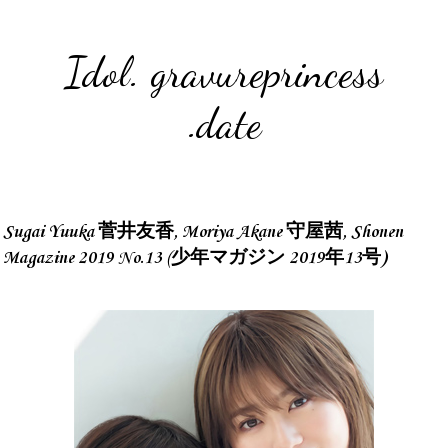
Idol. gravureprincess
.date
Sugai Yuuka 菅井友香, Moriya Akane 守屋茜, Shonen
Magazine 2019 No.13 (少年マガジン 2019年13号)