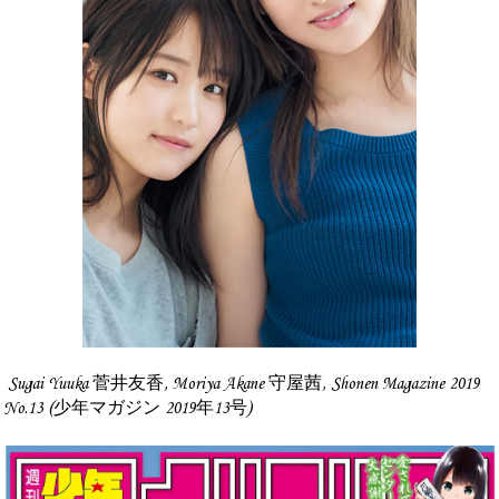
Sugai Yuuka 菅井友香, Moriya Akane 守屋茜, Shonen Magazine 2019
No.13 (少年マガジン 2019年13号)