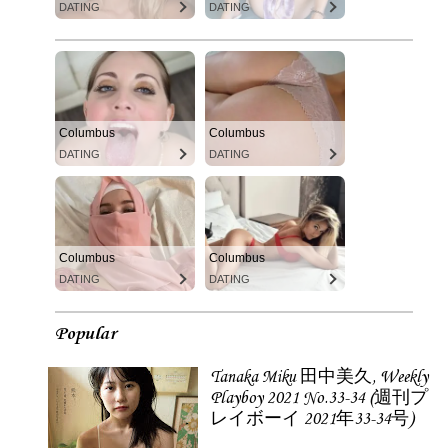
DATING
DATING
Columbus
Columbus
DATING
DATING
Columbus
Columbus
DATING
DATING
Popular
Tanaka Miku 田中美久, Weekly
Playboy 2021 No.33-34 (週刊プ
レイボーイ 2021年33-34号)