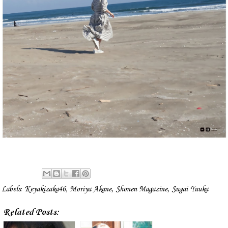
Labels:
Keyakizaka46
,
Moriya Akane
,
Shonen Magazine
,
Sugai Yuuka
Related Posts: