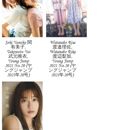
Seki Yumiko 関
Watanabe Risa
有美子,
渡邉理佐,
Takemoto Yui
Watanabe Rika
武元唯衣,
渡辺梨加,
Young Jump
Young Jump
2021 No.20 (ヤ
2021 No.20 (ヤ
ングジャンプ
ングジャンプ
2021年20号)
2021年20号)