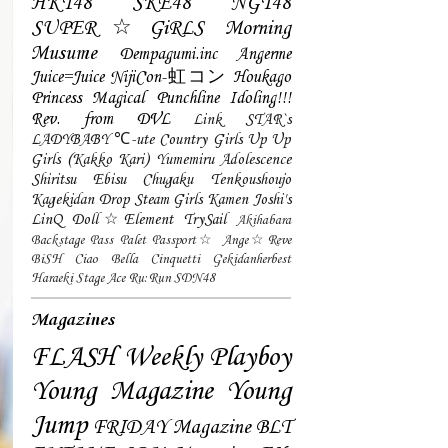
HKT48
SKE48
NGT48
SUPER☆GiRLS
Morning
Musume
Dempagumi.inc
Angerme
Juice=Juice
NijiCon-虹コン
Houkago
Princess
Magical Punchline
Idoling!!!
Rev. from DVL
Link STAR`s
LADYBABY
℃-ute
Country Girls
Up Up
Girls (Kakko Kari)
Yumemiru Adolescence
Shiritsu Ebisu Chugaku
Tenkoushoujo
Kagekidan
Drop
Steam Girls
Kamen Joshi's
LinQ
Doll☆Element
TrySail
Akihabara
Backstage Pass
Palet
Passport☆
Ange☆Reve
BiSH
Ciao Bella Cinquetti
Gekidanherbest
Haraeki Stage Ace
Ru:Run
SDN48
Magazines
FLASH
Weekly Playboy
Young Magazine
Young
Jump
FRIDAY Magazine
BLT