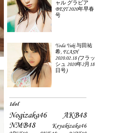
ャル グラビア
BEST 2020年早春
号
Yoda Yuki 与田祐
希, FLASH
2020.02.18 (フラッ
シュ 2020年2月18
日号)
Idol
Nogizaka46
AKB48
NMB48
Keyakizaka46