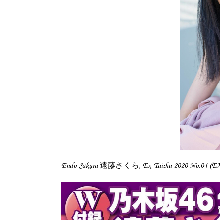
Endo Sakura 遠藤さくら, Ex-Taishu 2020 No.04