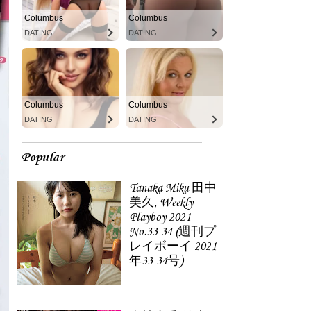
Columbus
Columbus
DATING
DATING
Columbus
Columbus
DATING
DATING
Popular
Tanaka Miku 田中
美久, Weekly
Playboy 2021
No.33-34 (週刊プ
レイボーイ 2021
年33-34号)