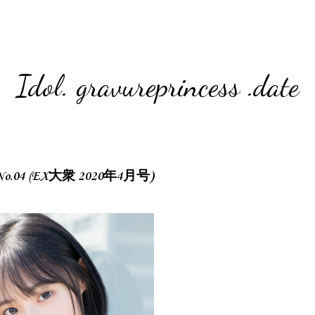
Idol. gravureprincess .date
0 No.04 (EX大衆 2020年4月号)