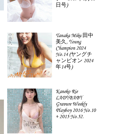
日号)
Tanaka Miku 田中
美久, Young
Champion 2024
No.14 (ヤングチ
ャンピオン 2024
年14号)
Kaneko Rie
LADYBABY
Gravure Weekly
Playboy 2016 No.10
+ 2015 No.52.