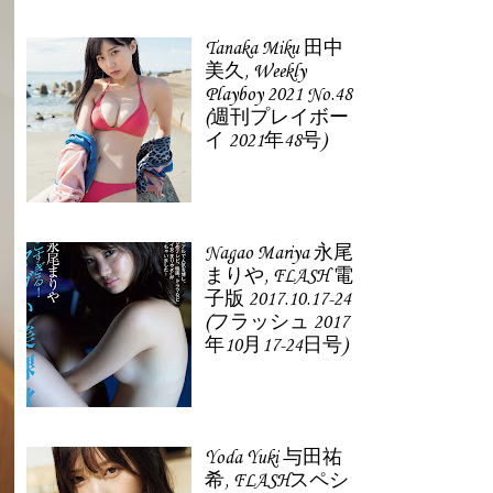
Tanaka Miku 田中
美久, Weekly
Playboy 2021 No.48
(週刊プレイボー
イ 2021年48号)
Nagao Mariya 永尾
まりや, FLASH 電
子版 2017.10.17-24
(フラッシュ 2017
年10月17-24日号)
Yoda Yuki 与田祐
希, FLASHスペシ