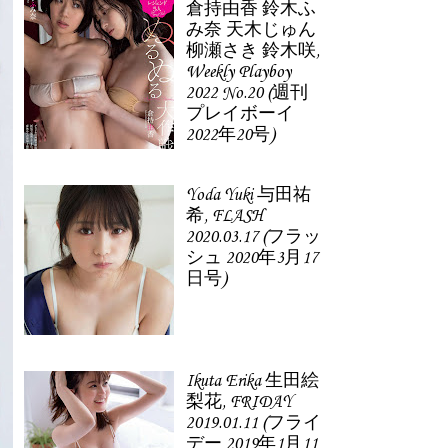
倉持由香 鈴木ふ
み奈 天木じゅん
柳瀬さき 鈴木咲,
Weekly Playboy
2022 No.20 (週刊
プレイボーイ
2022年20号)
Yoda Yuki 与田祐
希, FLASH
2020.03.17 (フラッ
シュ 2020年3月17
日号)
Ikuta Erika 生田絵
梨花, FRIDAY
2019.01.11 (フライ
デー 2019年1月11