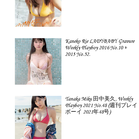
Kaneko Rie LADYBABY Gravure
Weekly Playboy 2016 No.10 +
2015 No.52.
Tanaka Miku 田中美久, Weekly
Playboy 2021 No.48 (週刊プレイ
ボーイ 2021年48号)