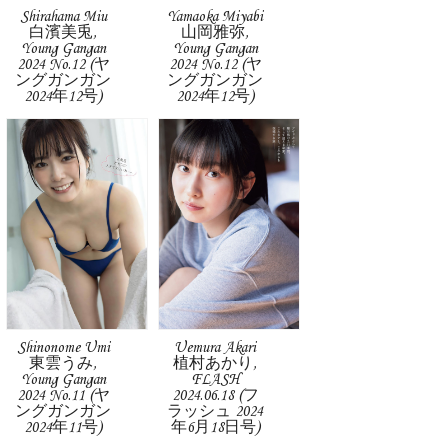
Shirahama Miu
Yamaoka Miyabi
白濱美兎,
山岡雅弥,
Young Gangan
Young Gangan
2024 No.12 (ヤ
2024 No.12 (ヤ
ングガンガン
ングガンガン
2024年12号)
2024年12号)
Shinonome Umi
Uemura Akari
東雲うみ,
植村あかり,
Young Gangan
FLASH
2024 No.11 (ヤ
2024.06.18 (フ
ングガンガン
ラッシュ 2024
2024年11号)
年6月18日号)