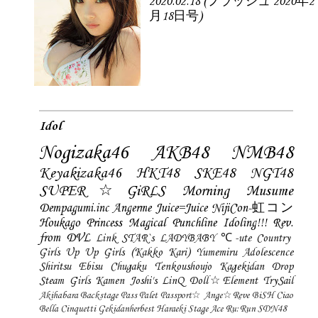
2020.02.18 (フラッシュ 2020年2
月18日号)
Idol
Nogizaka46
AKB48
NMB48
Keyakizaka46
HKT48
SKE48
NGT48
SUPER☆GiRLS
Morning Musume
Dempagumi.inc
Angerme
Juice=Juice
NijiCon-虹コン
Houkago Princess
Magical Punchline
Idoling!!!
Rev.
from DVL
Link STAR`s
LADYBABY
℃-ute
Country
Girls
Up Up Girls (Kakko Kari)
Yumemiru Adolescence
Shiritsu Ebisu Chugaku
Tenkoushoujo Kagekidan
Drop
Steam Girls
Kamen Joshi's
LinQ
Doll☆Element
TrySail
Akihabara Backstage Pass
Palet
Passport☆
Ange☆Reve
BiSH
Ciao
Bella Cinquetti
Gekidanherbest
Haraeki Stage Ace
Ru:Run
SDN48