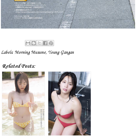
Labels:
Morning Musume
,
Young Gangan
Related Posts: