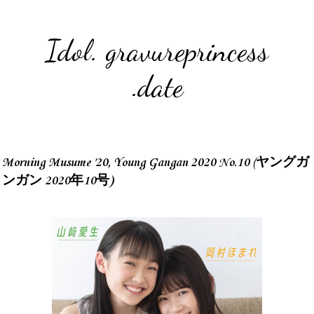
Idol. gravureprincess
.date
Morning Musume '20, Young Gangan 2020 No.10 (ヤングガ
ンガン 2020年10号)