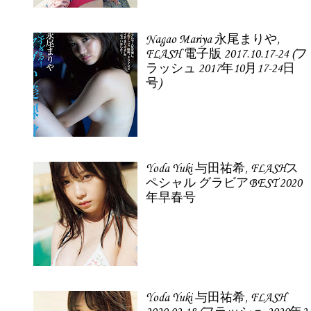
Nagao Mariya 永尾まりや,
FLASH 電子版 2017.10.17-24 (フ
ラッシュ 2017年10月17-24日
号)
Yoda Yuki 与田祐希, FLASHス
ペシャル グラビアBEST 2020
年早春号
Yoda Yuki 与田祐希, FLASH