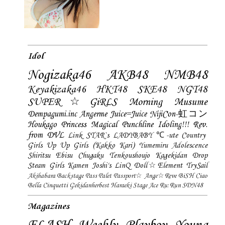
Idol
Nogizaka46
AKB48
NMB48
Keyakizaka46
HKT48
SKE48
NGT48
SUPER☆GiRLS
Morning Musume
Dempagumi.inc
Angerme
Juice=Juice
NijiCon-虹コン
Houkago Princess
Magical Punchline
Idoling!!!
Rev.
from DVL
Link STAR`s
LADYBABY
℃-ute
Country
Girls
Up Up Girls (Kakko Kari)
Yumemiru Adolescence
Shiritsu Ebisu Chugaku
Tenkoushoujo Kagekidan
Drop
Steam Girls
Kamen Joshi's
LinQ
Doll☆Element
TrySail
Akihabara Backstage Pass
Palet
Passport☆
Ange☆Reve
BiSH
Ciao
Bella Cinquetti
Gekidanherbest
Haraeki Stage Ace
Ru:Run
SDN48
Magazines