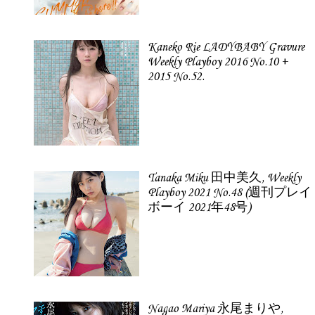
Kaneko Rie LADYBABY Gravure
Weekly Playboy 2016 No.10 +
2015 No.52.
Tanaka Miku 田中美久, Weekly
Playboy 2021 No.48 (週刊プレイ
ボーイ 2021年48号)
Nagao Mariya 永尾まりや,