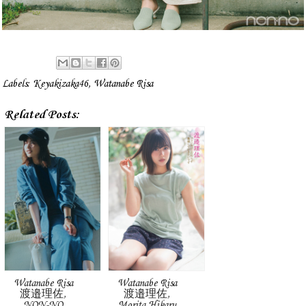
Labels:
Keyakizaka46
,
Watanabe Risa
Related Posts:
Watanabe Risa
Watanabe Risa
渡邉理佐,
渡邉理佐,
NON-NO
Morita Hikaru