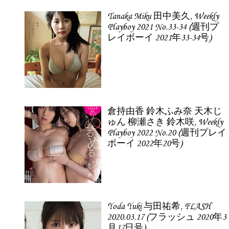
Tanaka Miku 田中美久, Weekly
Playboy 2021 No.33-34 (週刊プ
レイボーイ 2021年33-34号)
倉持由香 鈴木ふみ奈 天木じ
ゅん 柳瀬さき 鈴木咲, Weekly
Playboy 2022 No.20 (週刊プレイ
ボーイ 2022年20号)
Yoda Yuki 与田祐希, FLASH
2020.03.17 (フラッシュ 2020年3
月17日号)