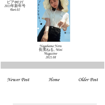
ビアBEST
2021年新年号
Part.02
Nagahama Neru
長濱ねる, Mini
Magazine
2021.08
Newer Post
Home
Older Post