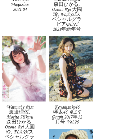
Magazine
森田ひかる,
2021.04
Ozono Rei 大園
玲, FLASHス
ペシャルグラ
ビアBEST
2021年新年号
Watanabe Risa
Keyakizaka46
渡邉理佐,
欅坂46, B.L.T
Morita Hikaru
Graph 2017年12
森田ひかる,
月号 Vol.26
Ozono Rei 大園
玲, FLASHス
ペシャルグラ