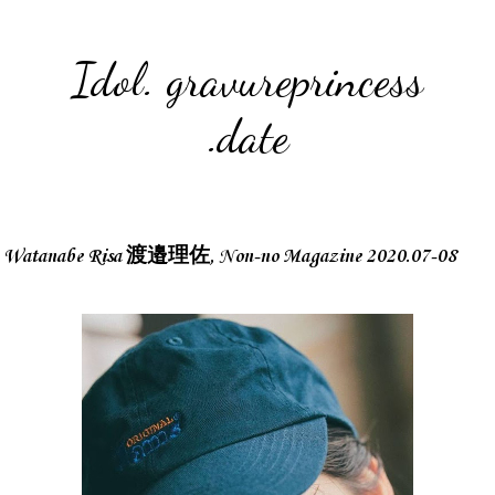
Idol. gravureprincess
.date
Watanabe Risa 渡邉理佐, Non-no Magazine 2020.07-08