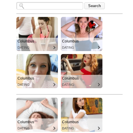
Columbus
Columbus
DATING
DATING
Columbus
Columbus
DATING
DATING
Columbus
Columbus
DATING
DATING