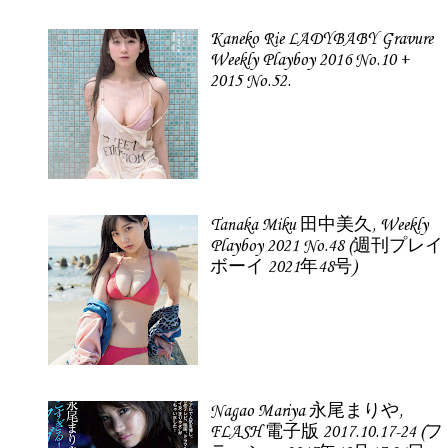
Kaneko Rie LADYBABY Gravure
Weekly Playboy 2016 No.10 +
2015 No.52.
Tanaka Miku 田中美久, Weekly
Playboy 2021 No.48 (週刊プレイ
ボーイ 2021年48号)
Nagao Mariya 永尾まりや,
FLASH 電子版 2017.10.17-24 (フ