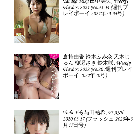
Tanaka Miku 田中美久, Weekly
Playboy 2021 No.33-34 (週刊プ
レイボーイ 2021年33-34号)
倉持由香 鈴木ふみ奈 天木じ
ゅん 柳瀬さき 鈴木咲, Weekly
Playboy 2022 No.20 (週刊プレイ
ボーイ 2022年20号)
Yoda Yuki 与田祐希, FLASH
2020.03.17 (フラッシュ 2020年3
月17日号)