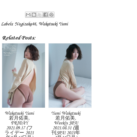
Labels:
Nogizaka46
,
Wakatsuki Yumi
Related Posts:
Wakatsuki Yumi
Yumi Wakatsuki
若月佑美,
若月佑美,
FRIDAY
Weekly SPA!
2021.09.17 (フ
2021.08.31 (週
ライデー 2021
刊SPA! 2021年