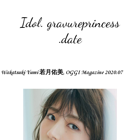
Idol. gravureprincess
.date
Wakatsuki Yumi 若月佑美, OGGI Magazine 2020.07