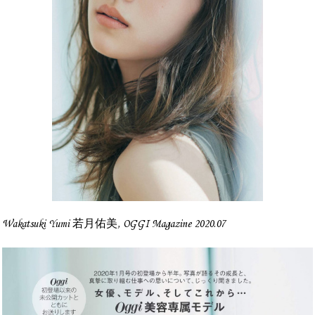
Wakatsuki Yumi 若月佑美, OGGI Magazine 2020.07