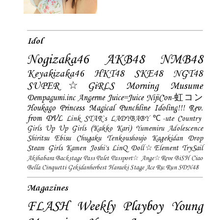
Idol
Nogizaka46
AKB48
NMB48
Keyakizaka46
HKT48
SKE48
NGT48
SUPER☆GiRLS
Morning Musume
Dempagumi.inc
Angerme
Juice=Juice
NijiCon-虹コン
Houkago Princess
Magical Punchline
Idoling!!!
Rev.
from DVL
Link STAR`s
LADYBABY
℃-ute
Country
Girls
Up Up Girls (Kakko Kari)
Yumemiru Adolescence
Shiritsu Ebisu Chugaku
Tenkoushoujo Kagekidan
Drop
Steam Girls
Kamen Joshi's
LinQ
Doll☆Element
TrySail
Akihabara Backstage Pass
Palet
Passport☆
Ange☆Reve
BiSH
Ciao
Bella Cinquetti
Gekidanherbest
Haraeki Stage Ace
Ru:Run
SDN48
Magazines
FLASH
Weekly Playboy
Young