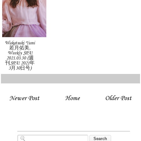
Wakatsuki Yumi
若月佑美,
Weekly SPA!
2021.03.30 (週
刊SPA! 2021年
3月30日号)
Newer Post
Home
Older Post