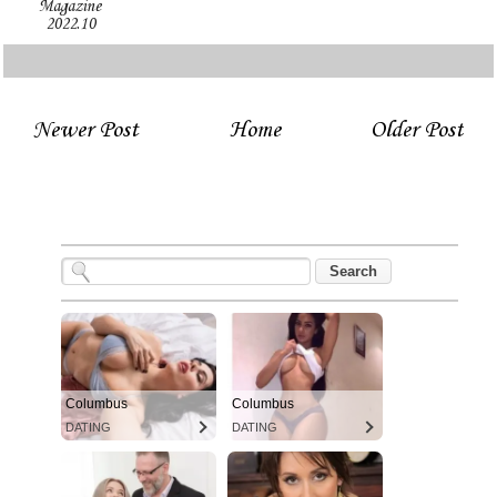
Magazine
2022.10
Newer Post
Home
Older Post
Columbus
Columbus
DATING
DATING