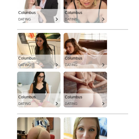
Columbus
Columbus
DATING
DATING
Columbus
Columbus
DATING
DATING
Columbus
Columbus
DATING
DATING