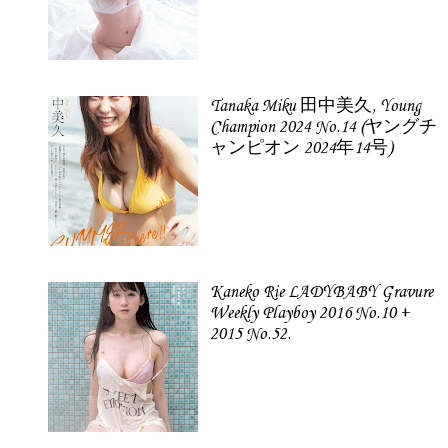
Tanaka Miku 田中美久, Young
Champion 2024 No.14 (ヤングチ
ャンピオン 2024年14号)
Kaneko Rie LADYBABY Gravure
Weekly Playboy 2016 No.10 +
2015 No.52.