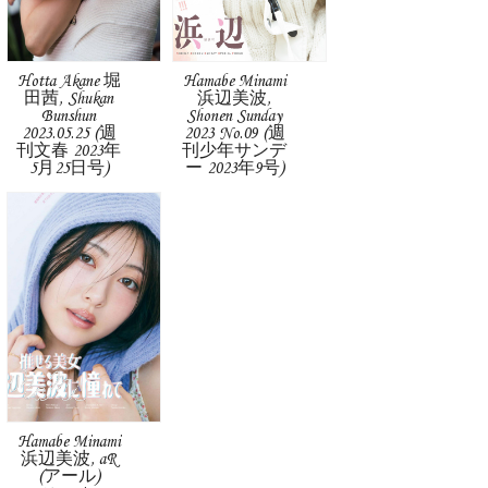
Hotta Akane 堀
Hamabe Minami
田茜, Shukan
浜辺美波,
Bunshun
Shonen Sunday
2023.05.25 (週
2023 No.09 (週
刊文春 2023年
刊少年サンデ
5月25日号)
ー 2023年9号)
Hamabe Minami
浜辺美波, aR
(アール)