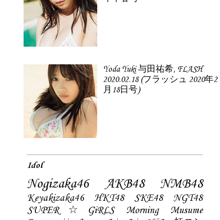
Yoda Yuki 与田祐希, FLASH
2020.02.18 (フラッシュ 2020年2
月18日号)
Idol
Nogizaka46
AKB48
NMB48
Keyakizaka46
HKT48
SKE48
NGT48
SUPER☆GiRLS
Morning Musume