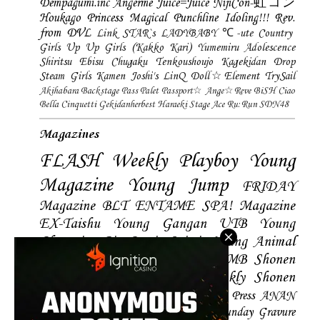
Dempagumi.inc
Angerme
Juice=Juice
NijiCon-虹コン
Houkago Princess
Magical Punchline
Idoling!!!
Rev.
from DVL
Link STAR`s
LADYBABY
℃-ute
Country
Girls
Up Up Girls (Kakko Kari)
Yumemiru Adolescence
Shiritsu Ebisu Chugaku
Tenkoushoujo Kagekidan
Drop
Steam Girls
Kamen Joshi's
LinQ
Doll☆Element
TrySail
Akihabara Backstage Pass
Palet
Passport☆
Ange☆Reve
BiSH
Ciao
Bella Cinquetti
Gekidanherbest
Haraeki Stage Ace
Ru:Run
SDN48
Magazines
FLASH
Weekly Playboy
Young
Magazine
Young Jump
FRIDAY
Magazine
BLT
ENTAME
SPA! Magazine
EX-Taishu
Young Gangan
UTB
Young
Champion
Big Comic Spirtis
Young Animal
Shonen Magazine
BUBKA
BOMB
Shonen
Champion
Manga Action
Weekly Shonen
Sunday
Photobooks
BRODY
Hustle Press
ANAN
Magazine
SMART Magazine
Young Sunday
Gravure