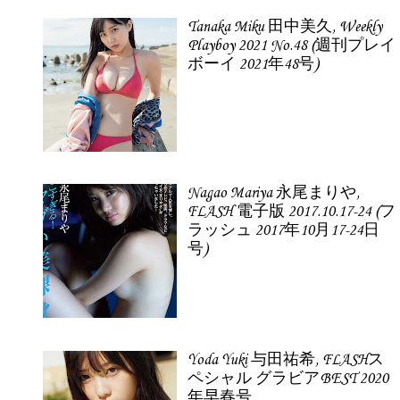
Tanaka Miku 田中美久, Weekly
Playboy 2021 No.48 (週刊プレイ
ボーイ 2021年48号)
Nagao Mariya 永尾まりや,
FLASH 電子版 2017.10.17-24 (フ
ラッシュ 2017年10月17-24日
号)
Yoda Yuki 与田祐希, FLASHス
ペシャル グラビアBEST 2020
年早春号