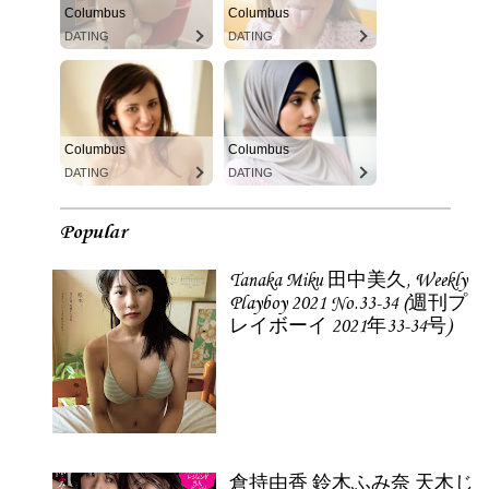
Columbus
Columbus
DATING
DATING
Columbus
Columbus
DATING
DATING
Popular
Tanaka Miku 田中美久, Weekly
Playboy 2021 No.33-34 (週刊プ
レイボーイ 2021年33-34号)
倉持由香 鈴木ふみ奈 天木じ