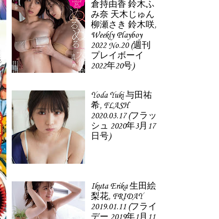
倉持由香 鈴木ふ
み奈 天木じゅん
柳瀬さき 鈴木咲,
Weekly Playboy
2022 No.20 (週刊
プレイボーイ
2022年20号)
Yoda Yuki 与田祐
希, FLASH
2020.03.17 (フラッ
シュ 2020年3月17
日号)
Ikuta Erika 生田絵
梨花, FRIDAY
2019.01.11 (フライ
デー 2019年1月11