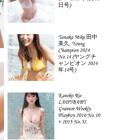
日号)
Tanaka Miku 田中
美久, Young
Champion 2024
No.14 (ヤングチ
ャンピオン 2024
年14号)
Kaneko Rie
LADYBABY
Gravure Weekly
Playboy 2016 No.10
+ 2015 No.52.