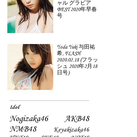
ャル グラビア
BEST 2020年早春
号
Yoda Yuki 与田祐
希, FLASH
2020.02.18 (フラッ
シュ 2020年2月18
日号)
Idol
Nogizaka46
AKB48
NMB48
Keyakizaka46