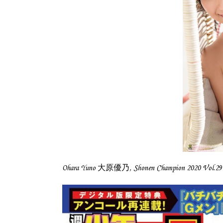
Ohara Yuno 大原優乃, Shonen Champion 2020 