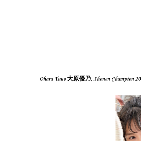
Ohara Yuno 大原優乃, Shonen Champio