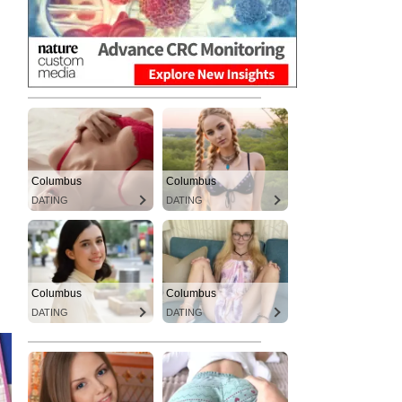
Columbus
Columbus
DATING
DATING
Columbus
Columbus
DATING
DATING