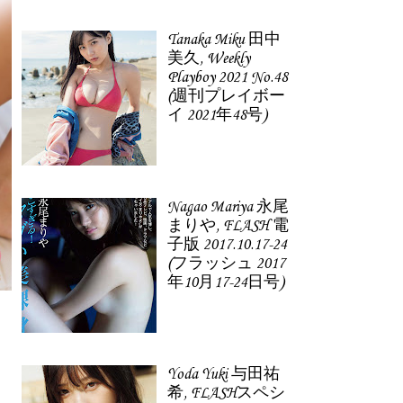
Tanaka Miku 田中
美久, Weekly
Playboy 2021 No.48
(週刊プレイボー
イ 2021年48号)
Nagao Mariya 永尾
まりや, FLASH 電
子版 2017.10.17-24
(フラッシュ 2017
年10月17-24日号)
Yoda Yuki 与田祐
希, FLASHスペシ