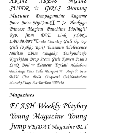
HKT48
SKE48
NGT48
SUPER☆GiRLS
Morning
Musume
Dempagumi.inc
Angerme
Juice=Juice
NijiCon-虹コン
Houkago
Princess
Magical Punchline
Idoling!!!
Rev. from DVL
Link STAR`s
LADYBABY
℃-ute
Country Girls
Up Up
Girls (Kakko Kari)
Yumemiru Adolescence
Shiritsu Ebisu Chugaku
Tenkoushoujo
Kagekidan
Drop
Steam Girls
Kamen Joshi's
LinQ
Doll☆Element
TrySail
Akihabara
Backstage Pass
Palet
Passport☆
Ange☆Reve
BiSH
Ciao Bella Cinquetti
Gekidanherbest
Haraeki Stage Ace
Ru:Run
SDN48
Magazines
FLASH
Weekly Playboy
Young Magazine
Young
Jump
FRIDAY Magazine
BLT