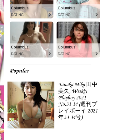
Columbus
Columbus
DATING
DATING
Columbus
Columbus
DATING
DATING
Popular
Tanaka Miku 田中
美久, Weekly
Playboy 2021
No.33-34 (週刊プ
レイボーイ 2021
年33-34号)