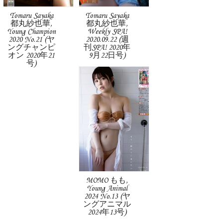
Tomaru Sayaka
Tomaru Sayaka
都丸紗也華,
都丸紗也華,
Young Champion
Weekly SPA!
2020 No.21 (ヤ
2020.09.22 (週
ングチャンピ
刊SPA! 2020年
オン 2020年21
9月22日号)
号)
MOMO もも,
Young Animal
2024 No.13 (ヤ
ングアニマル
2024年13号)