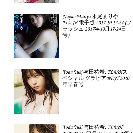
Nagao Mariya 永尾まりや,
FLASH 電子版 2017.10.17-24 (フ
ラッシュ 2017年10月17-24日
号)
Yoda Yuki 与田祐希, FLASHス
ペシャル グラビアBEST 2020
年早春号
Yoda Yuki 与田祐希, FLASH