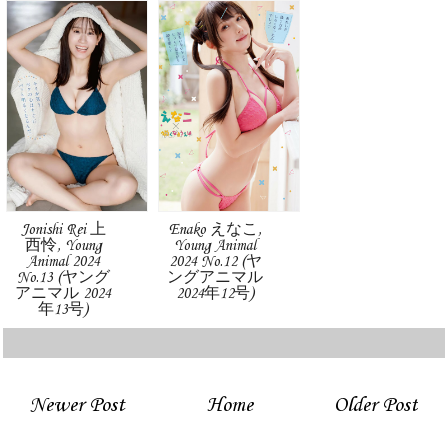
Jonishi Rei 上
Enako えなこ,
西怜, Young
Young Animal
Animal 2024
2024 No.12 (ヤ
No.13 (ヤング
ングアニマル
アニマル 2024
2024年12号)
年13号)
Newer Post
Home
Older Post