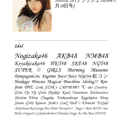
2020.02.18 (フラッシュ 2020年2
月18日号)
Idol
Nogizaka46
AKB48
NMB48
Keyakizaka46
HKT48
SKE48
NGT48
SUPER☆GiRLS
Morning Musume
Dempagumi.inc
Angerme
Juice=Juice
NijiCon-虹コン
Houkago Princess
Magical Punchline
Idoling!!!
Rev.
from DVL
Link STAR`s
LADYBABY
℃-ute
Country
Girls
Up Up Girls (Kakko Kari)
Yumemiru Adolescence
Shiritsu Ebisu Chugaku
Tenkoushoujo Kagekidan
Drop
Steam Girls
Kamen Joshi's
LinQ
Doll☆Element
TrySail
Akihabara Backstage Pass
Palet
Passport☆
Ange☆Reve
BiSH
Ciao
Bella Cinquetti
Gekidanherbest
Haraeki Stage Ace
Ru:Run
SDN48