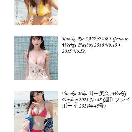
Kaneko Rie LADYBABY Gravure
Weekly Playboy 2016 No.10 +
2015 No.52.
Tanaka Miku 田中美久, Weekly
Playboy 2021 No.48 (週刊プレイ
ボーイ 2021年48号)