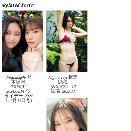
Related Posts:
Nogizaka46 乃
Sagara Iori 相楽
木坂46,
伊織,
FRIDAY
STRiKE！ 12
2024.06.14 (フ
回表 2023.11
ライデー 2024
年6月14日号)