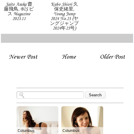
Saito Asuka 齋
Kubo Shiori 久
藤飛鳥, BIS ビ
保史緒里,
ス Magazine
Young Jump
2023.11
2024 No.23 (ヤ
ングジャンプ
2024年23号)
Newer Post
Home
Older Post
Columbus
Columbus