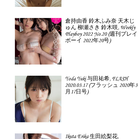
倉持由香 鈴木ふみ奈 天木じ
ゅん 柳瀬さき 鈴木咲, Weekly
Playboy 2022 No.20 (週刊プレイ
ボーイ 2022年20号)
Yoda Yuki 与田祐希, FLASH
2020.03.17 (フラッシュ 2020年3
月17日号)
Ikuta Erika 生田絵梨花,