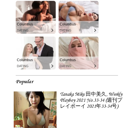
Columbus
Columbus
DATING
DATING
Columbus
Columbus
DATING
DATING
Popular
Tanaka Miku 田中美久, Weekly
Playboy 2021 No.33-34 (週刊プ
レイボーイ 2021年33-34号)