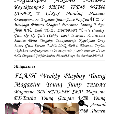
Keyakizaka46
HKT48
SKE48
NGT48
SUPER☆GiRLS
Morning Musume
Dempagumi.inc
Angerme
Juice=Juice
NijiCon-虹コン
Houkago Princess
Magical Punchline
Idoling!!!
Rev.
from DVL
Link STAR`s
LADYBABY
℃-ute
Country
Girls
Up Up Girls (Kakko Kari)
Yumemiru Adolescence
Shiritsu Ebisu Chugaku
Tenkoushoujo Kagekidan
Drop
Steam Girls
Kamen Joshi's
LinQ
Doll☆Element
TrySail
Akihabara Backstage Pass
Palet
Passport☆
Ange☆Reve
BiSH
Ciao
Bella Cinquetti
Gekidanherbest
Haraeki Stage Ace
Ru:Run
SDN48
Magazines
FLASH
Weekly Playboy
Young
Magazine
Young Jump
FRIDAY
Magazine
BLT
ENTAME
SPA! Magazine
EX-Taishu
Young Gangan
UTB
Young
Champion
Big Comic Spirtis
Young Animal
Shonen Magazine
BUBKA
BOMB
Shonen