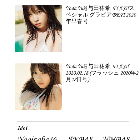
Yoda Yuki 与田祐希, FLASHス
ペシャル グラビアBEST 2020
年早春号
Yoda Yuki 与田祐希, FLASH
2020.02.18 (フラッシュ 2020年2
月18日号)
Idol
Nogizaka46
AKB48
NMB48