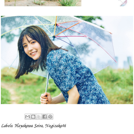
Labels:
Hayakawa Seira
,
Nogizaka46