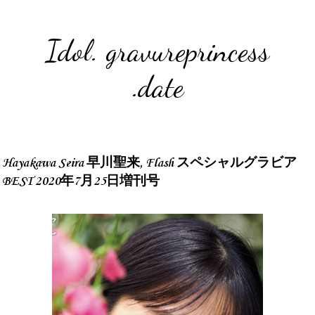
Idol. gravureprincess
.date
Hayakawa Seira 早川聖来, Flash スペシャルグラビア
BEST 2020年7月25日増刊号