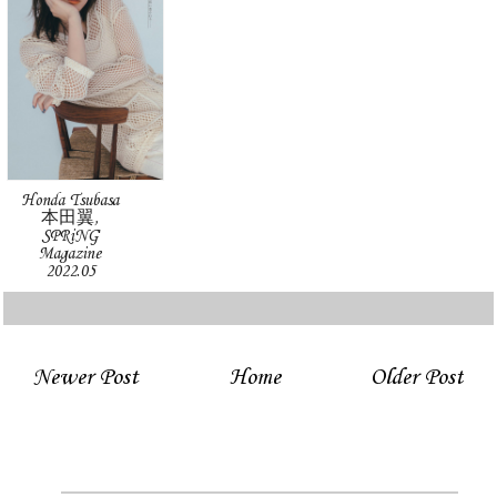
Honda Tsubasa
本田翼,
SPRiNG
Magazine
2022.05
Newer Post
Home
Older Post