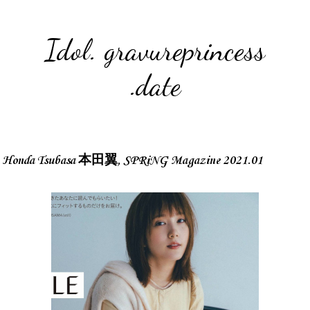
Idol. gravureprincess
.date
Honda Tsubasa 本田翼, SPRiNG Magazine 2021.01