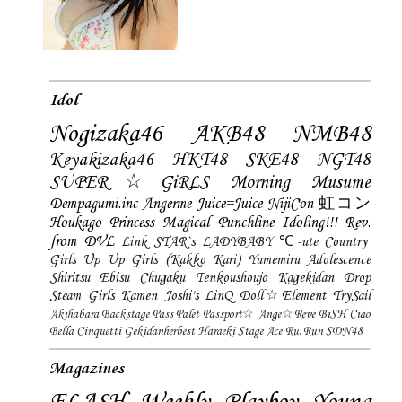
Idol
Nogizaka46
AKB48
NMB48
Keyakizaka46
HKT48
SKE48
NGT48
SUPER☆GiRLS
Morning Musume
Dempagumi.inc
Angerme
Juice=Juice
NijiCon-虹コン
Houkago Princess
Magical Punchline
Idoling!!!
Rev.
from DVL
Link STAR`s
LADYBABY
℃-ute
Country
Girls
Up Up Girls (Kakko Kari)
Yumemiru Adolescence
Shiritsu Ebisu Chugaku
Tenkoushoujo Kagekidan
Drop
Steam Girls
Kamen Joshi's
LinQ
Doll☆Element
TrySail
Akihabara Backstage Pass
Palet
Passport☆
Ange☆Reve
BiSH
Ciao
Bella Cinquetti
Gekidanherbest
Haraeki Stage Ace
Ru:Run
SDN48
Magazines