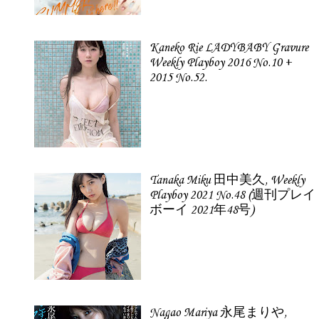
Kaneko Rie LADYBABY Gravure
Weekly Playboy 2016 No.10 +
2015 No.52.
Tanaka Miku 田中美久, Weekly
Playboy 2021 No.48 (週刊プレイ
ボーイ 2021年48号)
Nagao Mariya 永尾まりや,