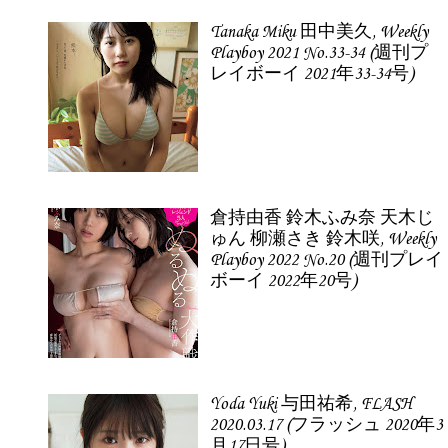
Tanaka Miku 田中美久, Weekly
Playboy 2021 No.33-34 (週刊プ
レイボーイ 2021年33-34号)
倉持由香 鈴木ふみ奈 天木じ
ゅん 柳瀬さき 鈴木咲, Weekly
Playboy 2022 No.20 (週刊プレイ
ボーイ 2022年20号)
Yoda Yuki 与田祐希, FLASH
2020.03.17 (フラッシュ 2020年3
月17日号)