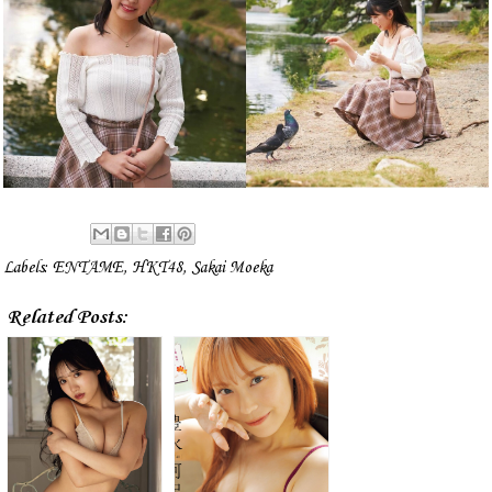
Labels:
ENTAME
,
HKT48
,
Sakai Moeka
Related Posts: