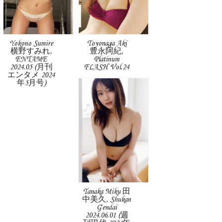
Yokono Sumire
Toyonaga Aki
横野すみれ,
豊永阿紀,
ENTAME
Platinum
2024.05 (月刊
FLASH Vol.24
エンタメ 2024
年5月号)
Tanaka Miku 田
中美久, Shukan
Gendai
2024.06.01 (週