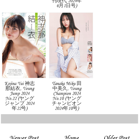
刊現代 2024年
6月1日号)
Kojina Yui 神志
Tanaka Miku 田
那結衣, Young
中美久, Young
Jump 2024
Champion 2024
No.22 (ヤング
No.10 (ヤング
ジャンプ 2024
チャンピオン
年22号)
2024年10号)
Newer Post
Home
Older Post