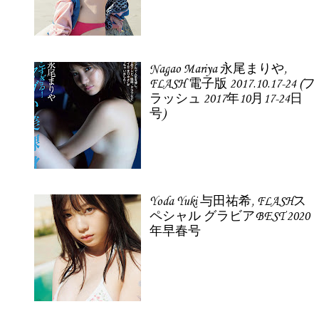
Nagao Mariya 永尾まりや,
FLASH 電子版 2017.10.17-24 (フ
ラッシュ 2017年10月17-24日
号)
Yoda Yuki 与田祐希, FLASHス
ペシャル グラビアBEST 2020
年早春号