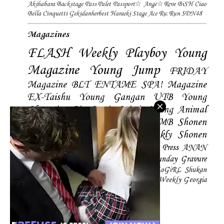
Akihabara Backstage Pass
Palet
Passport☆
Ange☆Reve
BiSH
Ciao
Bella Cinquetti
Gekidanherbest
Haraeki Stage Ace
Ru:Run
SDN48
Magazines
FLASH
Weekly Playboy
Young
Magazine
Young Jump
FRIDAY
Magazine
BLT
ENTAME
SPA! Magazine
EX-Taishu
Young Gangan
UTB
Young
Champion
Big Comic Spirtis
Young Animal
Shonen Magazine
BUBKA
BOMB
Shonen
Champion
Manga Action
Weekly Shonen
Sunday
Photobooks
BRODY
Hustle Press
ANAN
Magazine
SMART Magazine
Young Sunday
Gravure
The Television
CD&DL My Girl
Daily LoGiRL
Shukan
Taishu
Girls! Magazine
Soccer Game King
Weekly Georgia
Sunday Magazine
Mery Magazine