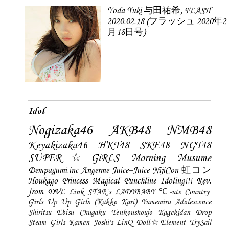
Yoda Yuki 与田祐希, FLASH
2020.02.18 (フラッシュ 2020年2
月18日号)
Idol
Nogizaka46
AKB48
NMB48
Keyakizaka46
HKT48
SKE48
NGT48
SUPER☆GiRLS
Morning Musume
Dempagumi.inc
Angerme
Juice=Juice
NijiCon-虹コン
Houkago Princess
Magical Punchline
Idoling!!!
Rev.
from DVL
Link STAR`s
LADYBABY
℃-ute
Country
Girls
Up Up Girls (Kakko Kari)
Yumemiru Adolescence
Shiritsu Ebisu Chugaku
Tenkoushoujo Kagekidan
Drop
Steam Girls
Kamen Joshi's
LinQ
Doll☆Element
TrySail