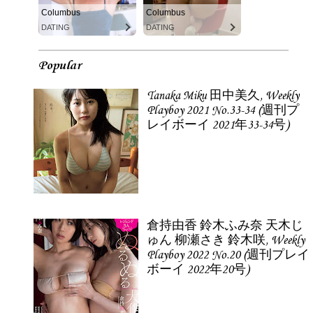
Columbus
Columbus
DATING
DATING
Popular
Tanaka Miku 田中美久, Weekly
Playboy 2021 No.33-34 (週刊プ
レイボーイ 2021年33-34号)
倉持由香 鈴木ふみ奈 天木じ
ゅん 柳瀬さき 鈴木咲, Weekly
Playboy 2022 No.20 (週刊プレイ
ボーイ 2022年20号)