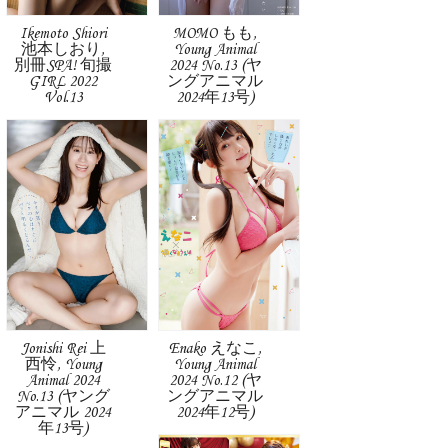
Ikemoto Shiori
MOMO もも,
池本しおり,
Young Animal
別冊SPA! 旬撮
2024 No.13 (ヤ
GIRL 2022
ングアニマル
Vol.13
2024年13号)
Jonishi Rei 上
Enako えなこ,
西怜, Young
Young Animal
Animal 2024
2024 No.12 (ヤ
No.13 (ヤング
ングアニマル
アニマル 2024
2024年12号)
年13号)