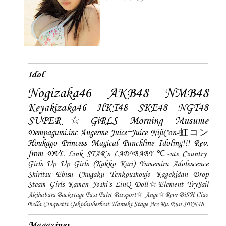
Idol
Nogizaka46
AKB48
NMB48
Keyakizaka46
HKT48
SKE48
NGT48
SUPER☆GiRLS
Morning Musume
Dempagumi.inc
Angerme
Juice=Juice
NijiCon-虹コン
Houkago Princess
Magical Punchline
Idoling!!!
Rev.
from DVL
Link STAR`s
LADYBABY
℃-ute
Country
Girls
Up Up Girls (Kakko Kari)
Yumemiru Adolescence
Shiritsu Ebisu Chugaku
Tenkoushoujo Kagekidan
Drop
Steam Girls
Kamen Joshi's
LinQ
Doll☆Element
TrySail
Akihabara Backstage Pass
Palet
Passport☆
Ange☆Reve
BiSH
Ciao
Bella Cinquetti
Gekidanherbest
Haraeki Stage Ace
Ru:Run
SDN48
Magazines