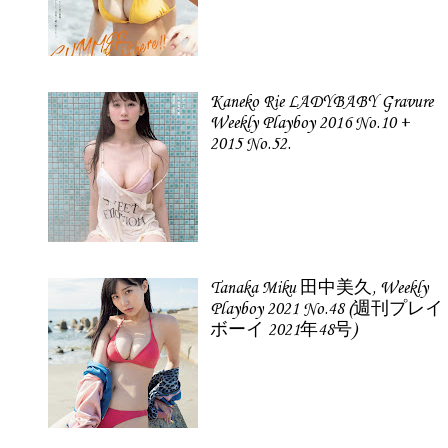
Kaneko Rie LADYBABY Gravure
Weekly Playboy 2016 No.10 +
2015 No.52.
Tanaka Miku 田中美久, Weekly
Playboy 2021 No.48 (週刊プレイ
ボーイ 2021年48号)