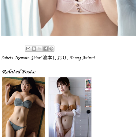
Labels:
Ikemoto Shiori 池本しおり
,
Young Animal
Related Posts: