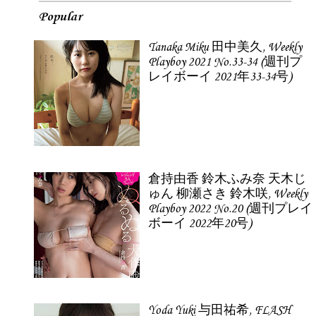
Popular
Tanaka Miku 田中美久, Weekly
Playboy 2021 No.33-34 (週刊プ
レイボーイ 2021年33-34号)
倉持由香 鈴木ふみ奈 天木じ
ゅん 柳瀬さき 鈴木咲, Weekly
Playboy 2022 No.20 (週刊プレイ
ボーイ 2022年20号)
Yoda Yuki 与田祐希, FLASH