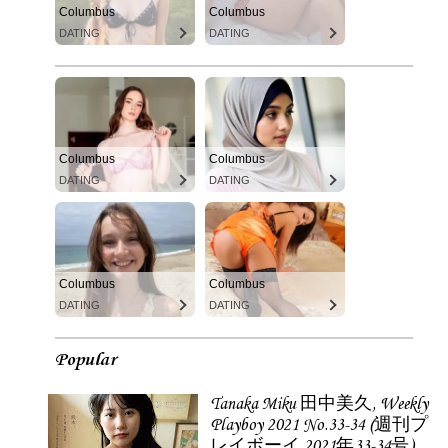
Columbus
Columbus
DATING
DATING
Columbus
Columbus
DATING
DATING
Columbus
Columbus
DATING
DATING
Popular
Tanaka Miku 田中美久, Weekly
Playboy 2021 No.33-34 (週刊プ
レイボーイ 2021年33-34号)