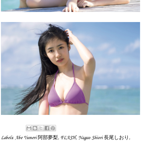
Labels:
Abe Yumeri 阿部夢梨
,
FLASH
,
Nagao Shiori 長尾しおり
,