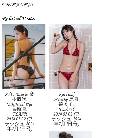
SUPER☆GiRLS
Related Posts:
Saito Yasuyo 斎
Kurosaki
藤恭代,
Nanako 黒嵜
Takahashi Rin
菜々子,
高橋凛,
FLASH
FLASH
2024.07.02 (フ
2024.07.02 (フ
ラッシュ 2024
ラッシュ 2024
年7月2日号)
年7月2日号)