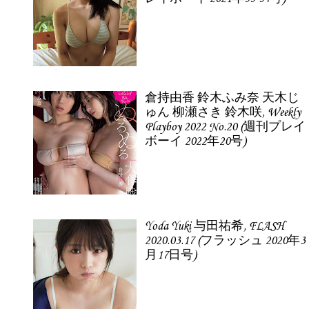
倉持由香 鈴木ふみ奈 天木じ
ゅん 柳瀬さき 鈴木咲, Weekly
Playboy 2022 No.20 (週刊プレイ
ボーイ 2022年20号)
Yoda Yuki 与田祐希, FLASH
2020.03.17 (フラッシュ 2020年3
月17日号)