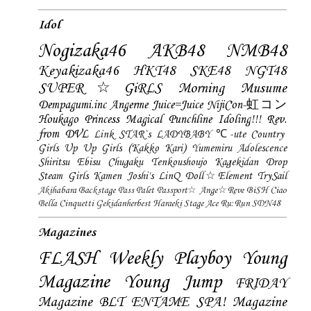
Idol
Nogizaka46
AKB48
NMB48
Keyakizaka46
HKT48
SKE48
NGT48
SUPER☆GiRLS
Morning Musume
Dempagumi.inc
Angerme
Juice=Juice
NijiCon-虹コン
Houkago Princess
Magical Punchline
Idoling!!!
Rev.
from DVL
Link STAR`s
LADYBABY
℃-ute
Country
Girls
Up Up Girls (Kakko Kari)
Yumemiru Adolescence
Shiritsu Ebisu Chugaku
Tenkoushoujo Kagekidan
Drop
Steam Girls
Kamen Joshi's
LinQ
Doll☆Element
TrySail
Akihabara Backstage Pass
Palet
Passport☆
Ange☆Reve
BiSH
Ciao
Bella Cinquetti
Gekidanherbest
Haraeki Stage Ace
Ru:Run
SDN48
Magazines
FLASH
Weekly Playboy
Young
Magazine
Young Jump
FRIDAY
Magazine
BLT
ENTAME
SPA! Magazine