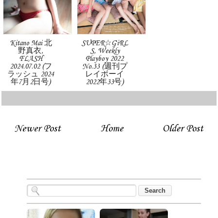
Kitano Mai 北
SUPER☆GiRL
野真衣,
S, Weekly
FLASH
Playboy 2022
2024.07.02 (フ
No.33 (週刊プ
ラッシュ 2024
レイボーイ
年7月2日号)
2022年33号)
Newer Post
Home
Older Post