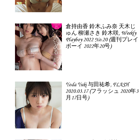
倉持由香 鈴木ふみ奈 天木じ
ゅん 柳瀬さき 鈴木咲, Weekly
Playboy 2022 No.20 (週刊プレイ
ボーイ 2022年20号)
Yoda Yuki 与田祐希, FLASH
2020.03.17 (フラッシュ 2020年3
月17日号)