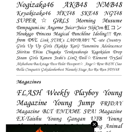
Nogizaka46
AKB48
NMB48
Keyakizaka46
HKT48
SKE48
NGT48
SUPER☆GiRLS
Morning Musume
Dempagumi.inc
Angerme
Juice=Juice
NijiCon-虹コン
Houkago Princess
Magical Punchline
Idoling!!!
Rev.
from DVL
Link STAR`s
LADYBABY
℃-ute
Country
Girls
Up Up Girls (Kakko Kari)
Yumemiru Adolescence
Shiritsu Ebisu Chugaku
Tenkoushoujo Kagekidan
Drop
Steam Girls
Kamen Joshi's
LinQ
Doll☆Element
TrySail
Akihabara Backstage Pass
Palet
Passport☆
Ange☆Reve
BiSH
Ciao
Bella Cinquetti
Gekidanherbest
Haraeki Stage Ace
Ru:Run
SDN48
Magazines
FLASH
Weekly Playboy
Young
Magazine
Young Jump
FRIDAY
Magazine
BLT
ENTAME
SPA! Magazine
EX-Taishu
Young Gangan
UTB
Young
Champion
Big Comic Spirtis
Young Animal