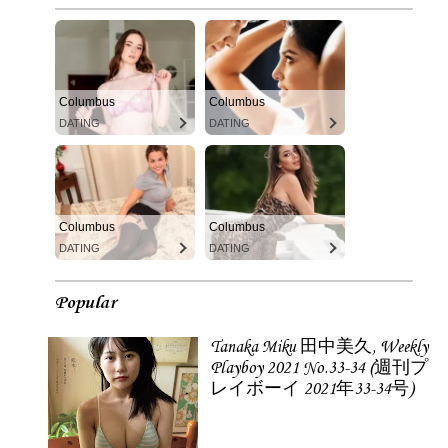
Columbus
Columbus
DATING
DATING
Columbus
Columbus
DATING
DATING
Popular
Tanaka Miku 田中美久, Weekly
Playboy 2021 No.33-34 (週刊プ
レイボーイ 2021年33-34号)