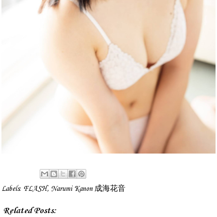
Labels:
FLASH
,
Narumi Kanon 成海花音
Related Posts: