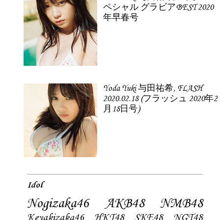
ペシャル グラビアBEST 2020
年早春号
Yoda Yuki 与田祐希, FLASH
2020.02.18 (フラッシュ 2020年2
月18日号)
Idol
Nogizaka46
AKB48
NMB48
Keyakizaka46
HKT48
SKE48
NGT48