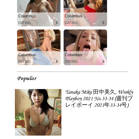
Columbus
Columbus
DATING
DATING
Columbus
Columbus
DATING
DATING
Popular
Tanaka Miku 田中美久, Weekly
Playboy 2021 No.33-34 (週刊プ
レイボーイ 2021年33-34号)