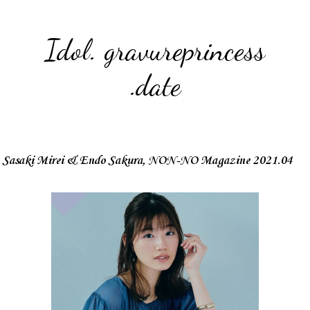
Idol. gravureprincess
.date
Sasaki Mirei & Endo Sakura, NON-NO Magazine 2021.04