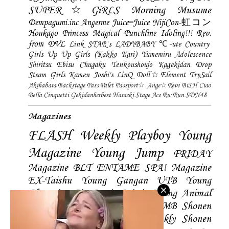
SUPER☆GiRLS
Morning Musume
Dempagumi.inc
Angerme
Juice=Juice
NijiCon-虹コン
Houkago Princess
Magical Punchline
Idoling!!!
Rev.
from DVL
Link STAR`s
LADYBABY
℃-ute
Country
Girls
Up Up Girls (Kakko Kari)
Yumemiru Adolescence
Shiritsu Ebisu Chugaku
Tenkoushoujo Kagekidan
Drop
Steam Girls
Kamen Joshi's
LinQ
Doll☆Element
TrySail
Akihabara Backstage Pass
Palet
Passport☆
Ange☆Reve
BiSH
Ciao
Bella Cinquetti
Gekidanherbest
Haraeki Stage Ace
Ru:Run
SDN48
Magazines
FLASH
Weekly Playboy
Young
Magazine
Young Jump
FRIDAY
Magazine
BLT
ENTAME
SPA! Magazine
EX-Taishu
Young Gangan
UTB
Young
Champion
Big Comic Spirtis
Young Animal
Shonen Magazine
BUBKA
BOMB
Shonen
Champion
Manga Action
Weekly Shonen