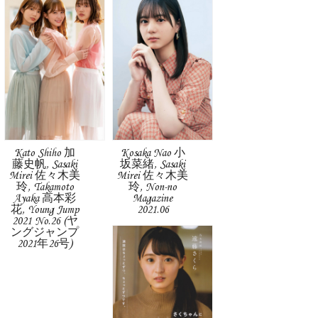
Kato Shiho 加
Kosaka Nao 小
藤史帆, Sasaki
坂菜緒, Sasaki
Mirei 佐々木美
Mirei 佐々木美
玲, Takamoto
玲, Non-no
Ayaka 高本彩
Magazine
花, Young Jump
2021.06
2021 No.26 (ヤ
ングジャンプ
2021年26号)