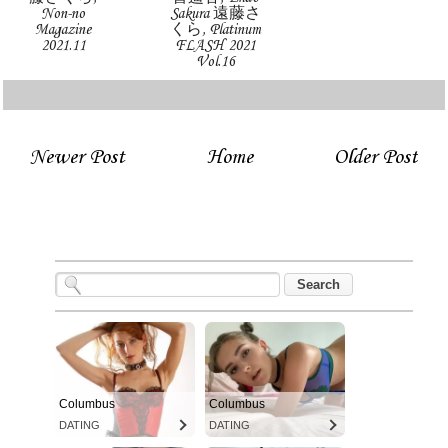
Non-no
Sakura 遠藤さ
Magazine
くら, Platinum
2021.11
FLASH 2021
Vol.16
Newer Post
Home
Older Post
Columbus
Columbus
DATING
DATING