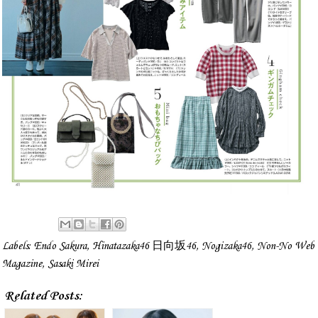
Labels:
Endo Sakura
,
Hinatazaka46 日向坂46
,
Nogizaka46
,
Non-No Web
Magazine
,
Sasaki Mirei
Related Posts: