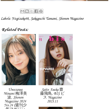
Labels:
Nogizaka46
,
Sakaguchi Tamami
,
Shonen Magazine
Related Posts:
Umezawa
Saito Asuka 齋
Minami 梅澤美
藤飛鳥, BIS ビ
波, Shonen
ス Magazine
Magazine 2024
2023.11
No.24 (週刊少