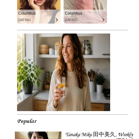
Columbus
Columbus
DATING
DATING
Popular
Tanaka Miku 田中美久, Weekly