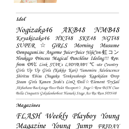
Idol
Nogizaka46
AKB48
NMB48
Keyakizaka46
HKT48
SKE48
NGT48
SUPER☆GiRLS
Morning Musume
Dempagumi.inc
Angerme
Juice=Juice
NijiCon-虹コン
Houkago Princess
Magical Punchline
Idoling!!!
Rev.
from DVL
Link STAR`s
LADYBABY
℃-ute
Country
Girls
Up Up Girls (Kakko Kari)
Yumemiru Adolescence
Shiritsu Ebisu Chugaku
Tenkoushoujo Kagekidan
Drop
Steam Girls
Kamen Joshi's
LinQ
Doll☆Element
TrySail
Akihabara Backstage Pass
Palet
Passport☆
Ange☆Reve
BiSH
Ciao
Bella Cinquetti
Gekidanherbest
Haraeki Stage Ace
Ru:Run
SDN48
Magazines
FLASH
Weekly Playboy
Young
Magazine
Young Jump
FRIDAY