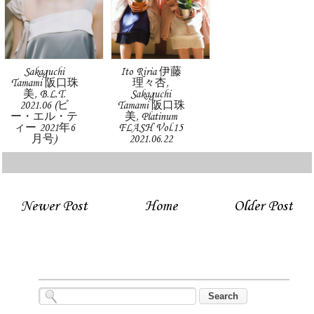
Sakaguchi
Ito Riria 伊藤
Tamami 阪口珠
理々杏,
美, B.L.T.
Sakaguchi
2021.06 (ビ
Tamami 阪口珠
ー・エル・テ
美, Platinum
ィー 2021年6
FLASH Vol.15
月号)
2021.06.22
Newer Post
Home
Older Post