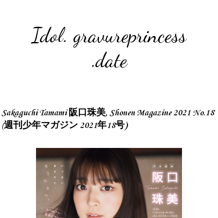
Idol. gravureprincess
.date
Sakaguchi Tamami 阪口珠美, Shonen Magazine 2021 No.18
(週刊少年マガジン 2021年18号)