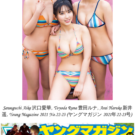
Sawaguchi Aika 沢口愛華, Toyoda Runa 豊田ルナ, Arai Haruka 新井
遥, Young Magazine 2021 No.22-23 (ヤングマガジン 2021年22-23号)