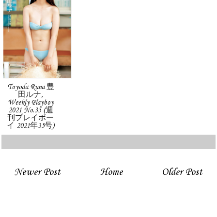
Toyoda Runa 豊
田ルナ,
Weekly Playboy
2021 No.35 (週
刊プレイボー
イ 2021年35号)
Newer Post
Home
Older Post