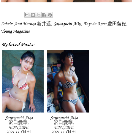
Labels:
Arai Haruka 新井遥
,
Sawaguchi Aika
,
Toyoda Runa 豊田留妃
,
Young Magazine
Related Posts:
Sawaguchi Aika
Sawaguchi Aika
沢口愛華,
沢口愛華,
ENTAME
ENTAME
2021.11 (月刊
2021.11 (月刊