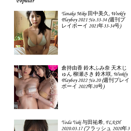
Popular
Tanaka Miku 田中美久, Weekly
Playboy 2021 No.33-34 (週刊プ
レイボーイ 2021年33-34号)
倉持由香 鈴木ふみ奈 天木じ
ゅん 柳瀬さき 鈴木咲, Weekly
Playboy 2022 No.20 (週刊プレイ
ボーイ 2022年20号)
Yoda Yuki 与田祐希, FLASH
2020.03.17 (フラッシュ 2020年3