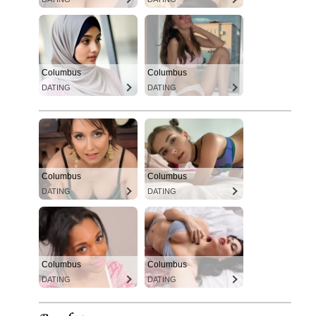
Columbus
Columbus
DATING
DATING
Columbus
Columbus
DATING
DATING
Columbus
Columbus
DATING
DATING