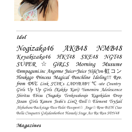
Idol
Nogizaka46
AKB48
NMB48
Keyakizaka46
HKT48
SKE48
NGT48
SUPER☆GiRLS
Morning Musume
Dempagumi.inc
Angerme
Juice=Juice
NijiCon-虹コン
Houkago Princess
Magical Punchline
Idoling!!!
Rev.
from DVL
Link STAR`s
LADYBABY
℃-ute
Country
Girls
Up Up Girls (Kakko Kari)
Yumemiru Adolescence
Shiritsu Ebisu Chugaku
Tenkoushoujo Kagekidan
Drop
Steam Girls
Kamen Joshi's
LinQ
Doll☆Element
TrySail
Akihabara Backstage Pass
Palet
Passport☆
Ange☆Reve
BiSH
Ciao
Bella Cinquetti
Gekidanherbest
Haraeki Stage Ace
Ru:Run
SDN48
Magazines