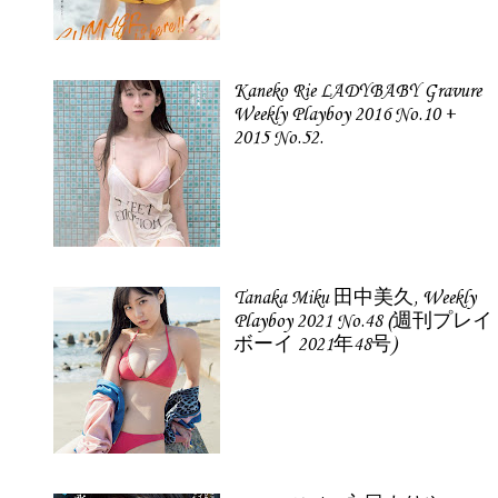
Kaneko Rie LADYBABY Gravure
Weekly Playboy 2016 No.10 +
2015 No.52.
Tanaka Miku 田中美久, Weekly
Playboy 2021 No.48 (週刊プレイ
ボーイ 2021年48号)