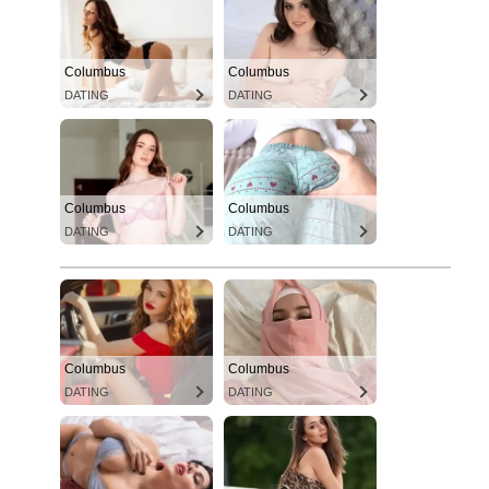
Columbus
Columbus
DATING
DATING
Columbus
Columbus
DATING
DATING
Columbus
Columbus
DATING
DATING