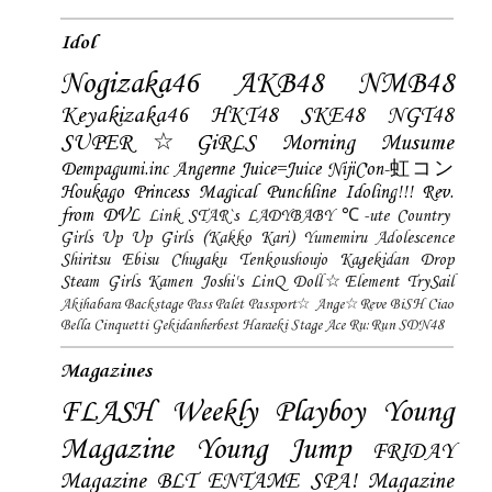
Idol
Nogizaka46
AKB48
NMB48
Keyakizaka46
HKT48
SKE48
NGT48
SUPER☆GiRLS
Morning Musume
Dempagumi.inc
Angerme
Juice=Juice
NijiCon-虹コン
Houkago Princess
Magical Punchline
Idoling!!!
Rev.
from DVL
Link STAR`s
LADYBABY
℃-ute
Country
Girls
Up Up Girls (Kakko Kari)
Yumemiru Adolescence
Shiritsu Ebisu Chugaku
Tenkoushoujo Kagekidan
Drop
Steam Girls
Kamen Joshi's
LinQ
Doll☆Element
TrySail
Akihabara Backstage Pass
Palet
Passport☆
Ange☆Reve
BiSH
Ciao
Bella Cinquetti
Gekidanherbest
Haraeki Stage Ace
Ru:Run
SDN48
Magazines
FLASH
Weekly Playboy
Young
Magazine
Young Jump
FRIDAY
Magazine
BLT
ENTAME
SPA! Magazine