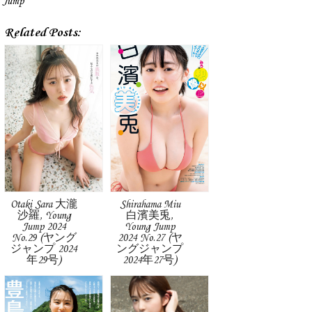
Jump
Related Posts:
Otaki Sara 大瀧
Shirahama Miu
沙羅, Young
白濱美兎,
Jump 2024
Young Jump
No.29 (ヤング
2024 No.27 (ヤ
ジャンプ 2024
ングジャンプ
年29号)
2024年27号)