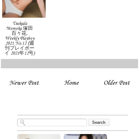
Tsukada
Momoka 塚田
百々花,
Weekly Playboy
2021 No.12 (週
刊プレイボー
イ 2021年12号)
Newer Post
Home
Older Post