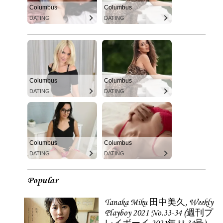
Columbus
Columbus
DATING
DATING
Columbus
Columbus
DATING
DATING
Columbus
Columbus
DATING
DATING
Popular
Tanaka Miku 田中美久, Weekly
Playboy 2021 No.33-34 (週刊プ