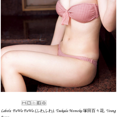
Labels:
FuWa FuWa (ふわふわ)
,
Tsukada Momoka 塚田百々花
,
Young