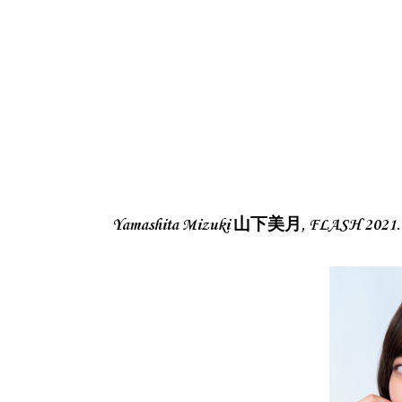
Yamashita Mizuki 山下美月, FLASH 20