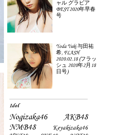
ャル グラビア
BEST 2020年早春
号
Yoda Yuki 与田祐
希, FLASH
2020.02.18 (フラッ
シュ 2020年2月18
日号)
Idol
Nogizaka46
AKB48
NMB48
Keyakizaka46