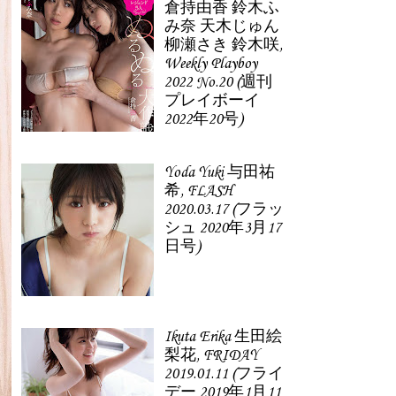
倉持由香 鈴木ふ
み奈 天木じゅん
柳瀬さき 鈴木咲,
Weekly Playboy
2022 No.20 (週刊
プレイボーイ
2022年20号)
Yoda Yuki 与田祐
希, FLASH
2020.03.17 (フラッ
シュ 2020年3月17
日号)
Ikuta Erika 生田絵
梨花, FRIDAY
2019.01.11 (フライ
デー 2019年1月11