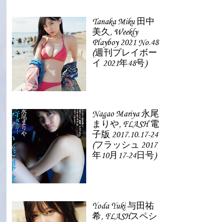
Tanaka Miku 田中
美久, Weekly
Playboy 2021 No.48
(週刊プレイボー
イ 2021年48号)
Nagao Mariya 永尾
まりや, FLASH 電
子版 2017.10.17-24
(フラッシュ 2017
年10月17-24日号)
Yoda Yuki 与田祐
希, FLASHスペシ