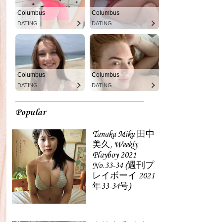
Columbus
Columbus
DATING
DATING
Columbus
Columbus
DATING
DATING
Popular
Tanaka Miku 田中
美久, Weekly
Playboy 2021
No.33-34 (週刊プ
レイボーイ 2021
年33-34号)