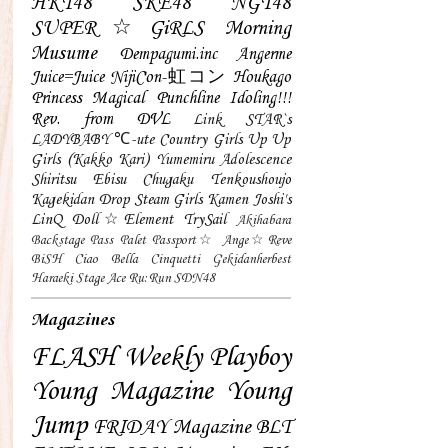
HKT48
SKE48
NGT48
SUPER☆GiRLS
Morning
Musume
Dempagumi.inc
Angerme
Juice=Juice
NijiCon-虹コン
Houkago
Princess
Magical Punchline
Idoling!!!
Rev. from DVL
Link STAR`s
LADYBABY
℃-ute
Country Girls
Up Up
Girls (Kakko Kari)
Yumemiru Adolescence
Shiritsu Ebisu Chugaku
Tenkoushoujo
Kagekidan
Drop
Steam Girls
Kamen Joshi's
LinQ
Doll☆Element
TrySail
Akihabara
Backstage Pass
Palet
Passport☆
Ange☆Reve
BiSH
Ciao Bella Cinquetti
Gekidanherbest
Haraeki Stage Ace
Ru:Run
SDN48
Magazines
FLASH
Weekly Playboy
Young Magazine
Young
Jump
FRIDAY Magazine
BLT