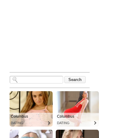
Columbus
Columbus
DATING
DATING