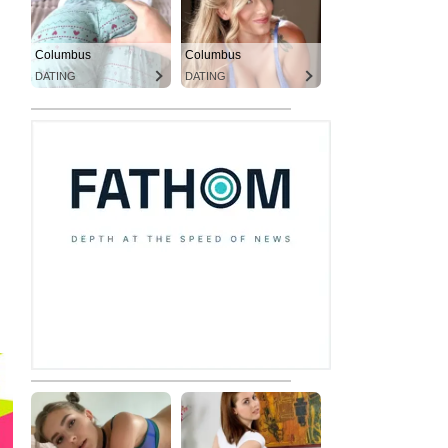
Columbus
Columbus
DATING
DATING