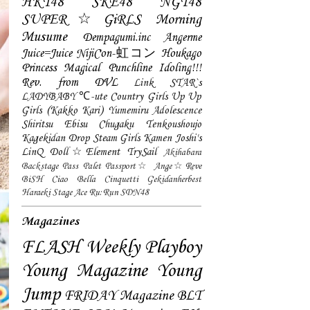
HKT48
SKE48
NGT48
SUPER☆GiRLS
Morning
Musume
Dempagumi.inc
Angerme
Juice=Juice
NijiCon-虹コン
Houkago
Princess
Magical Punchline
Idoling!!!
Rev. from DVL
Link STAR`s
LADYBABY
℃-ute
Country Girls
Up Up
Girls (Kakko Kari)
Yumemiru Adolescence
Shiritsu Ebisu Chugaku
Tenkoushoujo
Kagekidan
Drop
Steam Girls
Kamen Joshi's
LinQ
Doll☆Element
TrySail
Akihabara
Backstage Pass
Palet
Passport☆
Ange☆Reve
BiSH
Ciao Bella Cinquetti
Gekidanherbest
Haraeki Stage Ace
Ru:Run
SDN48
Magazines
FLASH
Weekly Playboy
Young Magazine
Young
Jump
FRIDAY Magazine
BLT