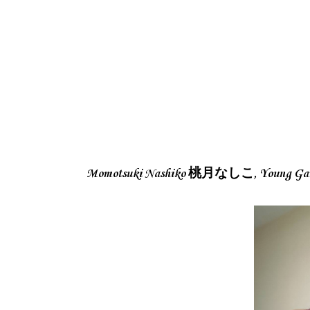
Momotsuki Nashiko 桃月なしこ, Young 