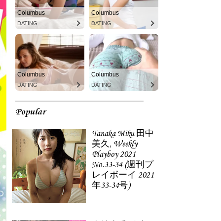
Columbus
Columbus
DATING
DATING
Columbus
Columbus
DATING
DATING
Popular
Tanaka Miku 田中
美久, Weekly
Playboy 2021
No.33-34 (週刊プ
レイボーイ 2021
年33-34号)