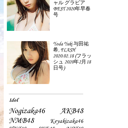
ャル グラビア
BEST 2020年早春
号
Yoda Yuki 与田祐
希, FLASH
2020.02.18 (フラッ
シュ 2020年2月18
日号)
Idol
Nogizaka46
AKB48
NMB48
Keyakizaka46