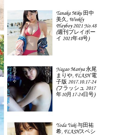
Tanaka Miku 田中
美久, Weekly
Playboy 2021 No.48
(週刊プレイボー
イ 2021年48号)
Nagao Mariya 永尾
まりや, FLASH 電
子版 2017.10.17-24
(フラッシュ 2017
年10月17-24日号)
Yoda Yuki 与田祐
希, FLASHスペシ