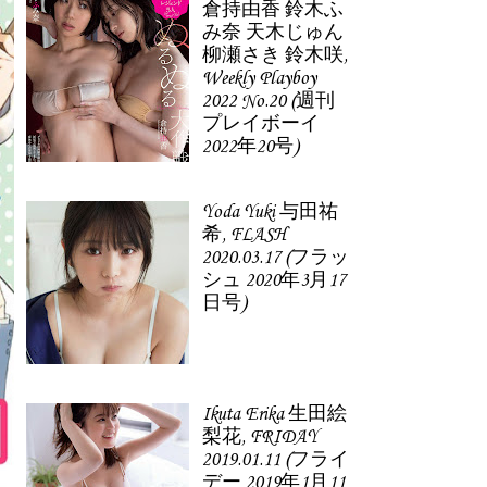
倉持由香 鈴木ふ
み奈 天木じゅん
柳瀬さき 鈴木咲,
Weekly Playboy
2022 No.20 (週刊
プレイボーイ
2022年20号)
Yoda Yuki 与田祐
希, FLASH
2020.03.17 (フラッ
シュ 2020年3月17
日号)
Ikuta Erika 生田絵
梨花, FRIDAY
2019.01.11 (フライ
デー 2019年1月11