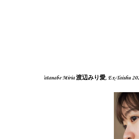
Watanabe Miria 渡辺みり愛, Ex-Taishu 