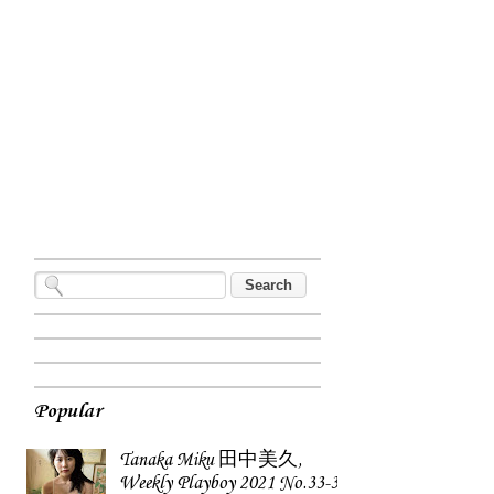
Popular
Tanaka Miku 田中美久,
Weekly Playboy 2021 No.33-34