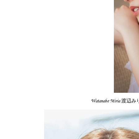
Watanabe Miria 渡辺みり