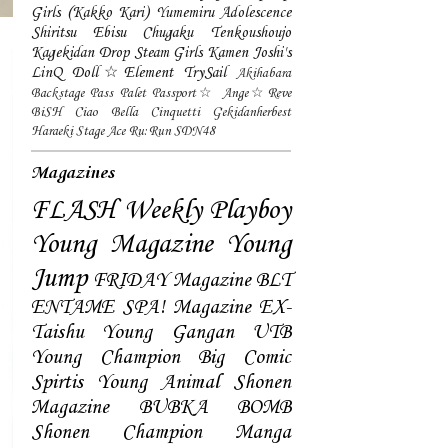
Girls (Kakko Kari)
Yumemiru Adolescence
Shiritsu Ebisu Chugaku
Tenkoushoujo
Kagekidan
Drop
Steam Girls
Kamen Joshi's
LinQ
Doll☆Element
TrySail
Akihabara
Backstage Pass
Palet
Passport☆
Ange☆Reve
BiSH
Ciao Bella Cinquetti
Gekidanherbest
Haraeki Stage Ace
Ru:Run
SDN48
Magazines
FLASH
Weekly Playboy
Young Magazine
Young
Jump
FRIDAY Magazine
BLT
ENTAME
SPA! Magazine
EX-
Taishu
Young Gangan
UTB
Young Champion
Big Comic
Spirtis
Young Animal
Shonen
Magazine
BUBKA
BOMB
Shonen Champion
Manga