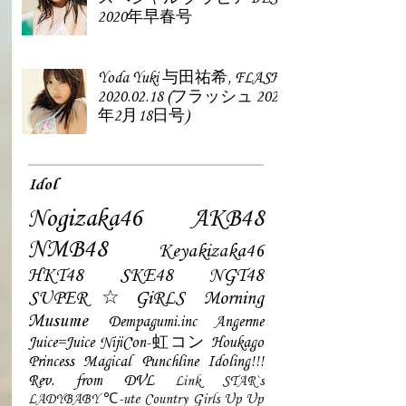
2020年早春号
Yoda Yuki 与田祐希, FLASH
2020.02.18 (フラッシュ 2020
年2月18日号)
Idol
Nogizaka46
AKB48
NMB48
Keyakizaka46
HKT48
SKE48
NGT48
SUPER☆GiRLS
Morning
Musume
Dempagumi.inc
Angerme
Juice=Juice
NijiCon-虹コン
Houkago
Princess
Magical Punchline
Idoling!!!
Rev. from DVL
Link STAR`s
LADYBABY
℃-ute
Country Girls
Up Up