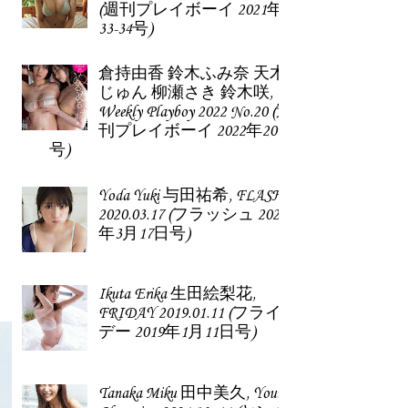
(週刊プレイボーイ 2021年
33-34号)
倉持由香 鈴木ふみ奈 天木
じゅん 柳瀬さき 鈴木咲,
Weekly Playboy 2022 No.20 (週
刊プレイボーイ 2022年20
号)
Yoda Yuki 与田祐希, FLASH
2020.03.17 (フラッシュ 2020
年3月17日号)
Ikuta Erika 生田絵梨花,
FRIDAY 2019.01.11 (フライ
デー 2019年1月11日号)
Tanaka Miku 田中美久, Young