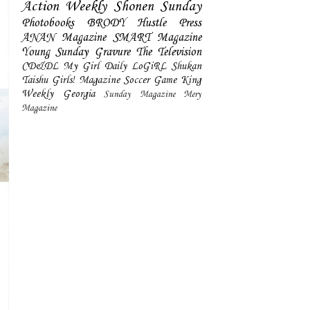
Action
Weekly Shonen Sunday
Photobooks
BRODY
Hustle Press
ANAN Magazine
SMART Magazine
Young Sunday
Gravure The Television
CD&DL My Girl
Daily LoGiRL
Shukan
Taishu
Girls! Magazine
Soccer Game King
Weekly Georgia
Sunday Magazine
Mery
Magazine