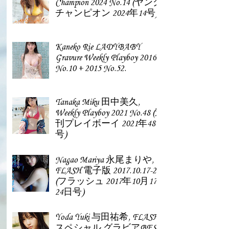
Champion 2024 No.14 (ヤング
チャンピオン 2024年14号)
Kaneko Rie LADYBABY
Gravure Weekly Playboy 2016
No.10 + 2015 No.52.
Tanaka Miku 田中美久,
Weekly Playboy 2021 No.48 (週
刊プレイボーイ 2021年48
号)
Nagao Mariya 永尾まりや,
FLASH 電子版 2017.10.17-24
(フラッシュ 2017年10月17-
24日号)
Yoda Yuki 与田祐希, FLASH
スペシャル グラビアBEST