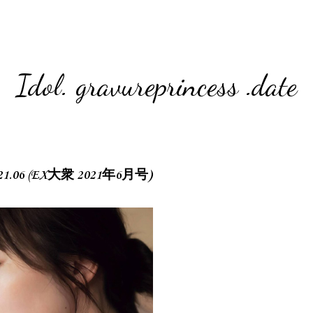
Idol. gravureprincess .date
2021.06 (EX大衆 2021年6月号)