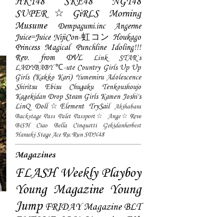
HKT48
SKE48
NGT48
SUPER☆GiRLS
Morning
Musume
Dempagumi.inc
Angerme
Juice=Juice
NijiCon-虹コン
Houkago
Princess
Magical Punchline
Idoling!!!
Rev. from DVL
Link STAR`s
LADYBABY
℃-ute
Country Girls
Up Up
Girls (Kakko Kari)
Yumemiru Adolescence
Shiritsu Ebisu Chugaku
Tenkoushoujo
Kagekidan
Drop
Steam Girls
Kamen Joshi's
LinQ
Doll☆Element
TrySail
Akihabara
Backstage Pass
Palet
Passport☆
Ange☆Reve
BiSH
Ciao Bella Cinquetti
Gekidanherbest
Haraeki Stage Ace
Ru:Run
SDN48
Magazines
FLASH
Weekly Playboy
Young Magazine
Young
Jump
FRIDAY Magazine
BLT