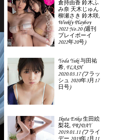
倉持由香 鈴木ふ
み奈 天木じゅん
柳瀬さき 鈴木咲,
Weekly Playboy
2022 No.20 (週刊
プレイボーイ
2022年20号)
Yoda Yuki 与田祐
希, FLASH
2020.03.17 (フラッ
シュ 2020年3月17
日号)
Ikuta Erika 生田絵
梨花, FRIDAY
2019.01.11 (フライ
デー 2019年1月11