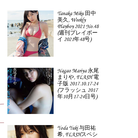
Tanaka Miku 田中
美久, Weekly
Playboy 2021 No.48
(週刊プレイボー
イ 2021年48号)
Nagao Mariya 永尾
まりや, FLASH 電
子版 2017.10.17-24
(フラッシュ 2017
年10月17-24日号)
Yoda Yuki 与田祐
希, FLASHスペシ