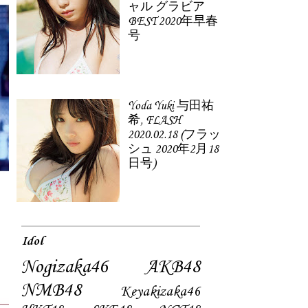
ャル グラビア
BEST 2020年早春
号
Yoda Yuki 与田祐
希, FLASH
2020.02.18 (フラッ
シュ 2020年2月18
日号)
Idol
Nogizaka46
AKB48
NMB48
Keyakizaka46