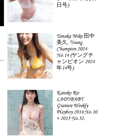
日号)
Tanaka Miku 田中
美久, Young
Champion 2024
No.14 (ヤングチ
ャンピオン 2024
年14号)
Kaneko Rie
LADYBABY
Gravure Weekly
Playboy 2016 No.10
+ 2015 No.52.