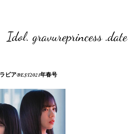
Idol. gravureprincess .date
ラビアBEST2021年春号