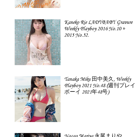
Kaneko Rie LADYBABY Gravure
Weekly Playboy 2016 No.10 +
2015 No.52.
Tanaka Miku 田中美久, Weekly
Playboy 2021 No.48 (週刊プレイ
ボーイ 2021年48号)
Nagao Mariya 永尾まりや,