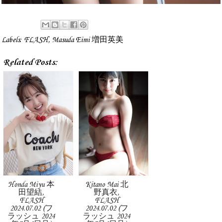
Labels:
FLASH
,
Masuda Eimi 増田英美
Related Posts:
Honda Miyu 本
Kitano Mai 北
田望結,
野真衣,
FLASH
FLASH
2024.07.02 (フ
2024.07.02 (フ
ラッシュ 2024
ラッシュ 2024