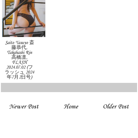
Saito Yasuyo 斎
藤恭代,
Takahashi Rin
高橋凛,
FLASH
2024.07.02 (フ
ラッシュ 2024
年7月2日号)
Newer Post
Home
Older Post