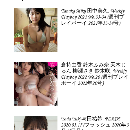
Tanaka Miku 田中美久, Weekly
Playboy 2021 No.33-34 (週刊プ
レイボーイ 2021年33-34号)
倉持由香 鈴木ふみ奈 天木じ
ゅん 柳瀬さき 鈴木咲, Weekly
Playboy 2022 No.20 (週刊プレイ
ボーイ 2022年20号)
Yoda Yuki 与田祐希, FLASH
2020.03.17 (フラッシュ 2020年3