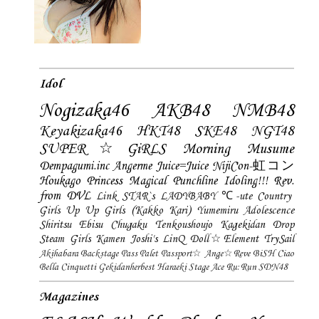
Idol
Nogizaka46
AKB48
NMB48
Keyakizaka46
HKT48
SKE48
NGT48
SUPER☆GiRLS
Morning Musume
Dempagumi.inc
Angerme
Juice=Juice
NijiCon-虹コン
Houkago Princess
Magical Punchline
Idoling!!!
Rev.
from DVL
Link STAR`s
LADYBABY
℃-ute
Country
Girls
Up Up Girls (Kakko Kari)
Yumemiru Adolescence
Shiritsu Ebisu Chugaku
Tenkoushoujo Kagekidan
Drop
Steam Girls
Kamen Joshi's
LinQ
Doll☆Element
TrySail
Akihabara Backstage Pass
Palet
Passport☆
Ange☆Reve
BiSH
Ciao
Bella Cinquetti
Gekidanherbest
Haraeki Stage Ace
Ru:Run
SDN48
Magazines