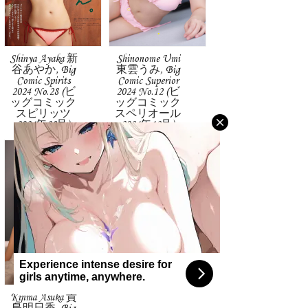
Shinya Ayaka 新
Shinonome Umi
谷あやか, Big
東雲うみ, Big
Comic Spirits
Comic Superior
2024 No.28 (ビ
2024 No.12 (ビ
ッグコミック
ッグコミック
スピリッツ
スペリオール
2024年28号)
2024年12号)
Experience intense desire for
girls anytime, anywhere.
Kijima Asuka 貴