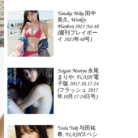
Tanaka Miku 田中
美久, Weekly
Playboy 2021 No.48
(週刊プレイボー
イ 2021年48号)
Nagao Mariya 永尾
まりや, FLASH 電
子版 2017.10.17-24
(フラッシュ 2017
年10月17-24日号)
Yoda Yuki 与田祐
希, FLASHスペシ