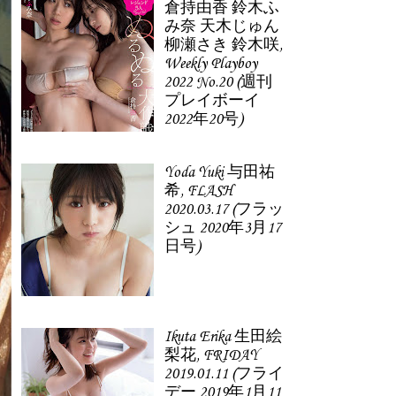
倉持由香 鈴木ふ
み奈 天木じゅん
柳瀬さき 鈴木咲,
Weekly Playboy
2022 No.20 (週刊
プレイボーイ
2022年20号)
Yoda Yuki 与田祐
希, FLASH
2020.03.17 (フラッ
シュ 2020年3月17
日号)
Ikuta Erika 生田絵
梨花, FRIDAY
2019.01.11 (フライ
デー 2019年1月11