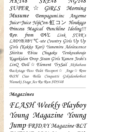
HKT48
SKE48
NGT48
SUPER☆GiRLS
Morning
Musume
Dempagumi.inc
Angerme
Juice=Juice
NijiCon-虹コン
Houkago
Princess
Magical Punchline
Idoling!!!
Rev. from DVL
Link STAR`s
LADYBABY
℃-ute
Country Girls
Up Up
Girls (Kakko Kari)
Yumemiru Adolescence
Shiritsu Ebisu Chugaku
Tenkoushoujo
Kagekidan
Drop
Steam Girls
Kamen Joshi's
LinQ
Doll☆Element
TrySail
Akihabara
Backstage Pass
Palet
Passport☆
Ange☆Reve
BiSH
Ciao Bella Cinquetti
Gekidanherbest
Haraeki Stage Ace
Ru:Run
SDN48
Magazines
FLASH
Weekly Playboy
Young Magazine
Young
Jump
FRIDAY Magazine
BLT