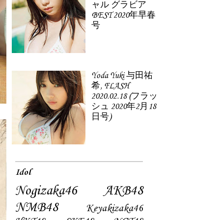
ャル グラビア
BEST 2020年早春
号
Yoda Yuki 与田祐
希, FLASH
2020.02.18 (フラッ
シュ 2020年2月18
日号)
Idol
Nogizaka46
AKB48
NMB48
Keyakizaka46