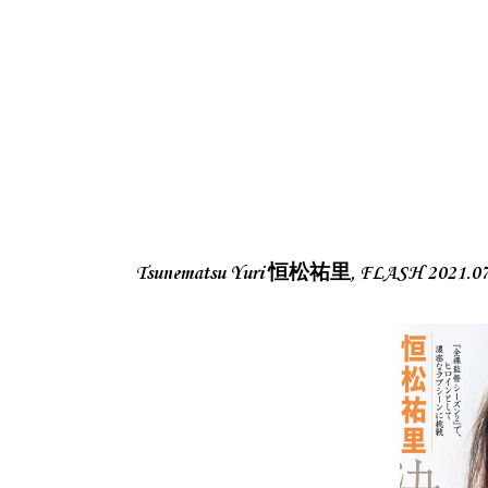
Tsunematsu Yuri 恒松祐里, FLASH 202