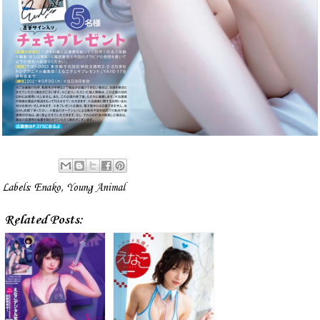
Labels:
Enako
,
Young Animal
Related Posts: