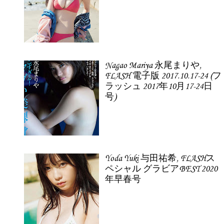
Nagao Mariya 永尾まりや,
FLASH 電子版 2017.10.17-24 (フ
ラッシュ 2017年10月17-24日
号)
Yoda Yuki 与田祐希, FLASHス
ペシャル グラビアBEST 2020
年早春号