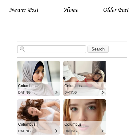
Newer Post
Home
Older Post
Columbus
Columbus
DATING
DATING
Columbus
Columbus
DATING
DATING