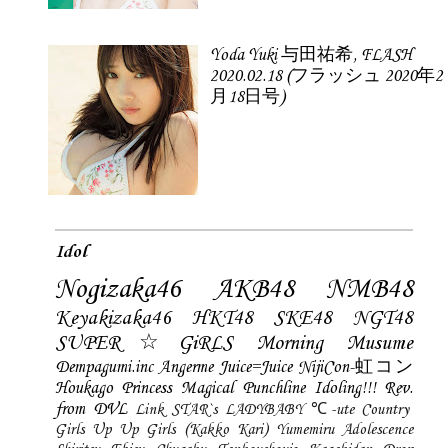
Yoda Yuki 与田祐希, FLASH
2020.02.18 (フラッシュ 2020年2
月18日号)
Idol
Nogizaka46
AKB48
NMB48
Keyakizaka46
HKT48
SKE48
NGT48
SUPER☆GiRLS
Morning Musume
Dempagumi.inc
Angerme
Juice=Juice
NijiCon-虹コン
Houkago Princess
Magical Punchline
Idoling!!!
Rev.
from DVL
Link STAR`s
LADYBABY
℃-ute
Country
Girls
Up Up Girls (Kakko Kari)
Yumemiru Adolescence