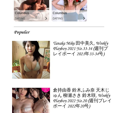
Columbus
Columbus
DATING
DATING
Popular
Tanaka Miku 田中美久, Weekly
Playboy 2021 No.33-34 (週刊プ
レイボーイ 2021年33-34号)
倉持由香 鈴木ふみ奈 天木じ
ゅん 柳瀬さき 鈴木咲, Weekly
Playboy 2022 No.20 (週刊プレイ
ボーイ 2022年20号)