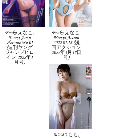
Enako えなこ,
Enako えなこ,
Young Jump
Manga Action
Heroine No.01
2022.01.18 (漫
(週刊ヤング
画アクション
ジャンプヒロ
2022年1月18日
イン 2022年1
号)
月号)
MOMO もも,