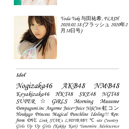
Yoda Yuki 与田祐希, FLASH
2020.02.18 (フラッシュ 2020年2
月18日号)
Idol
Nogizaka46
AKB48
NMB48
Keyakizaka46
HKT48
SKE48
NGT48
SUPER☆GiRLS
Morning Musume
Dempagumi.inc
Angerme
Juice=Juice
NijiCon-虹コン
Houkago Princess
Magical Punchline
Idoling!!!
Rev.
from DVL
Link STAR`s
LADYBABY
℃-ute
Country
Girls
Up Up Girls (Kakko Kari)
Yumemiru Adolescence