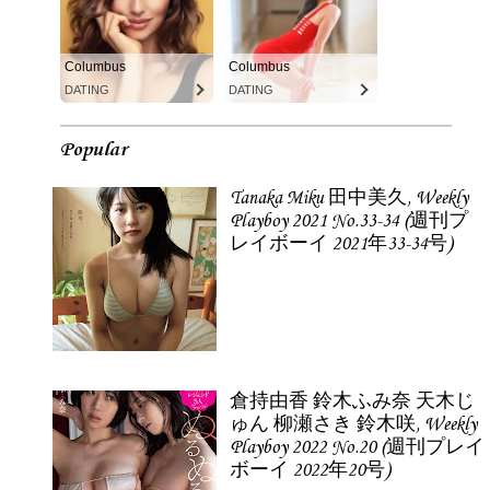
Columbus
Columbus
DATING
DATING
Popular
Tanaka Miku 田中美久, Weekly
Playboy 2021 No.33-34 (週刊プ
レイボーイ 2021年33-34号)
倉持由香 鈴木ふみ奈 天木じ
ゅん 柳瀬さき 鈴木咲, Weekly
Playboy 2022 No.20 (週刊プレイ
ボーイ 2022年20号)