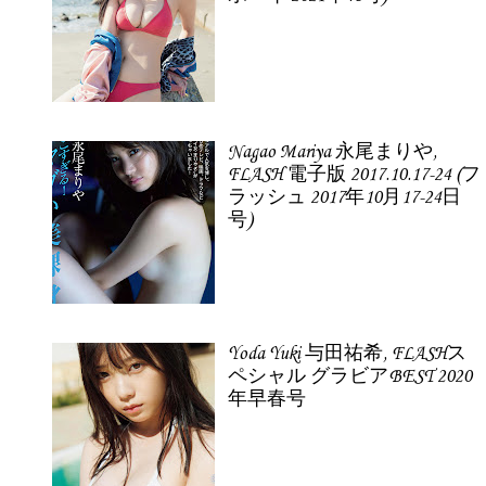
Nagao Mariya 永尾まりや,
FLASH 電子版 2017.10.17-24 (フ
ラッシュ 2017年10月17-24日
号)
Yoda Yuki 与田祐希, FLASHス
ペシャル グラビアBEST 2020
年早春号