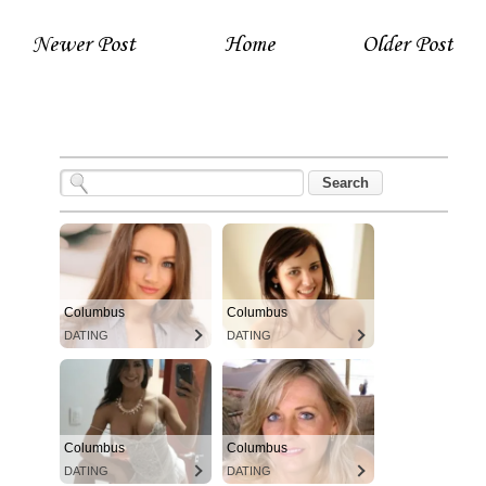
Newer Post
Home
Older Post
Columbus
Columbus
DATING
DATING
Columbus
Columbus
DATING
DATING