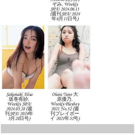
ぞみ, Weekly
SPA! 2024.06.11
(週刊SPA! 2024
年6月11日号)
Sakamaki Alisa
Ohara Yuno 大
坂巻有紗,
原優乃,
Weekly SPA!
Weekly Playboy
2024.05.28 (週
2021 No.52 (週
刊SPA! 2024年
刊プレイボー
5月28日号)
イ 2021年52号)