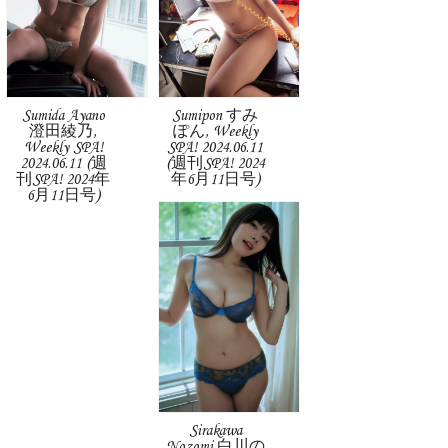
Sumida Ayano
Sumipon すみ
澄田綾乃,
ぽん, Weekly
Weekly SPA!
SPA! 2024.06.11
2024.06.11 (週
(週刊SPA! 2024
刊SPA! 2024年
年6月11日号)
6月11日号)
Sirakawa
Nozomi 白川の