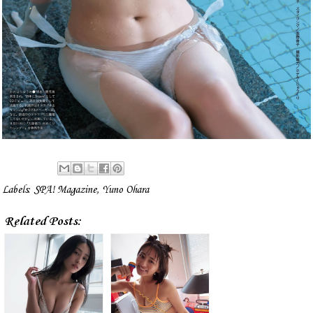
Labels:
SPA! Magazine
,
Yuno Ohara
Related Posts: