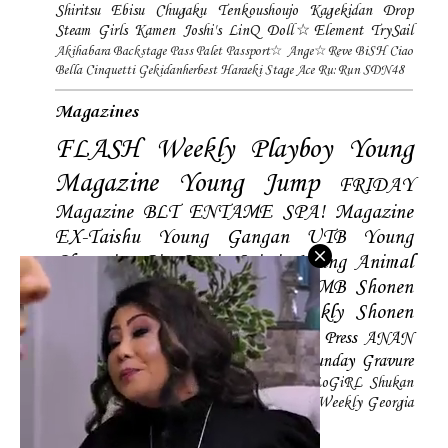
Shiritsu Ebisu Chugaku
Tenkoushoujo Kagekidan
Drop
Steam Girls
Kamen Joshi's
LinQ
Doll☆Element
TrySail
Akihabara Backstage Pass
Palet
Passport☆
Ange☆Reve
BiSH
Ciao
Bella Cinquetti
Gekidanherbest
Haraeki Stage Ace
Ru:Run
SDN48
Magazines
FLASH
Weekly Playboy
Young
Magazine
Young Jump
FRIDAY
Magazine
BLT
ENTAME
SPA! Magazine
EX-Taishu
Young Gangan
UTB
Young
Champion
Big Comic Spirtis
Young Animal
Shonen Magazine
BUBKA
BOMB
Shonen
Champion
Manga Action
Weekly Shonen
Sunday
Photobooks
BRODY
Hustle Press
ANAN
Magazine
SMART Magazine
Young Sunday
Gravure
The Television
CD&DL My Girl
Daily LoGiRL
Shukan
Taishu
Girls! Magazine
Soccer Game King
Weekly Georgia
Sunday Magazine
Mery Magazine