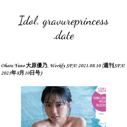
Idol. gravureprincess
.date
Ohara Yuno 大原優乃, Weekly SPA! 2021.08.10 (週刊SPA!
2021年8月10日号)