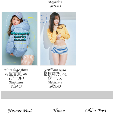
Magazine
2024.03
Murashige Anna
Sashihara Rino
村重杏奈, aR
指原莉乃, aR
(アール)
(アール)
Magazine
Magazine
2024.03
2024.03
Newer Post
Home
Older Post