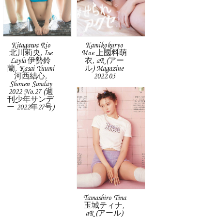
Kitagawa Rio
Kamikokuryo
北川莉央, Ise
Moe 上國料萌
Layla 伊勢鈴
衣, aR (アー
蘭, Kasai Yuumi
ル) Magazine
河西結心,
2022.05
Shonen Sunday
2022 No.27 (週
刊少年サンデ
ー 2022年27号)
Tamashiro Tina
玉城ティナ,
aR (アール)