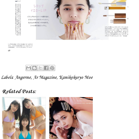
Labels:
Angerme
,
Ar Magazine
,
Kamikokuryo Moe
Related Posts: