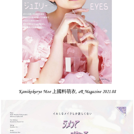
Kamikokuryo Moe 上國料萌衣, aR Magazine 2021.08