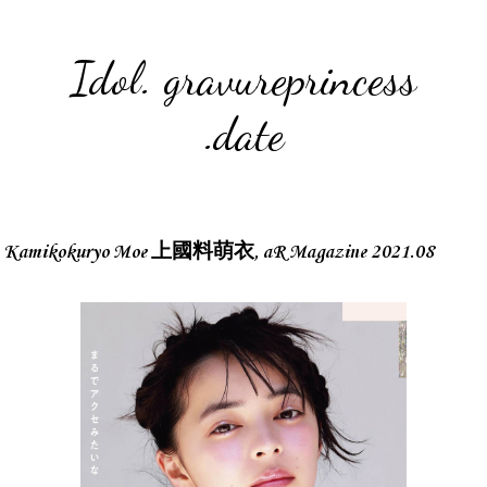
Idol. gravureprincess
.date
Kamikokuryo Moe 上國料萌衣, aR Magazine 2021.08