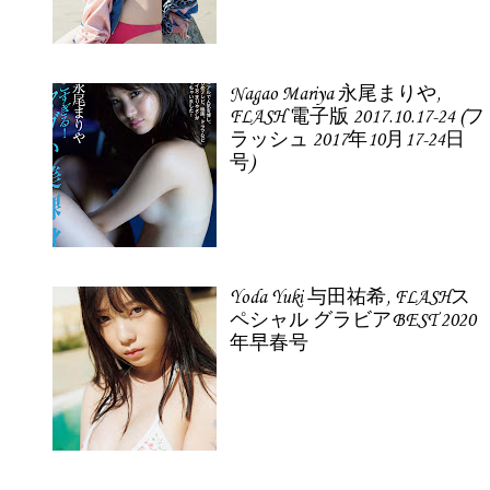
Nagao Mariya 永尾まりや,
FLASH 電子版 2017.10.17-24 (フ
ラッシュ 2017年10月17-24日
号)
Yoda Yuki 与田祐希, FLASHス
ペシャル グラビアBEST 2020
年早春号