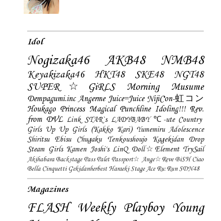
Idol
Nogizaka46
AKB48
NMB48
Keyakizaka46
HKT48
SKE48
NGT48
SUPER☆GiRLS
Morning Musume
Dempagumi.inc
Angerme
Juice=Juice
NijiCon-虹コン
Houkago Princess
Magical Punchline
Idoling!!!
Rev.
from DVL
Link STAR`s
LADYBABY
℃-ute
Country
Girls
Up Up Girls (Kakko Kari)
Yumemiru Adolescence
Shiritsu Ebisu Chugaku
Tenkoushoujo Kagekidan
Drop
Steam Girls
Kamen Joshi's
LinQ
Doll☆Element
TrySail
Akihabara Backstage Pass
Palet
Passport☆
Ange☆Reve
BiSH
Ciao
Bella Cinquetti
Gekidanherbest
Haraeki Stage Ace
Ru:Run
SDN48
Magazines
FLASH
Weekly Playboy
Young