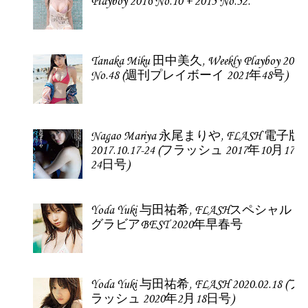
Playboy 2016 No.10 + 2015 No.52.
Tanaka Miku 田中美久, Weekly Playboy 2021
No.48 (週刊プレイボーイ 2021年48号)
Nagao Mariya 永尾まりや, FLASH 電子版
2017.10.17-24 (フラッシュ 2017年10月17-
24日号)
Yoda Yuki 与田祐希, FLASHスペシャル
グラビアBEST 2020年早春号
Yoda Yuki 与田祐希, FLASH 2020.02.18 (フ
ラッシュ 2020年2月18日号)