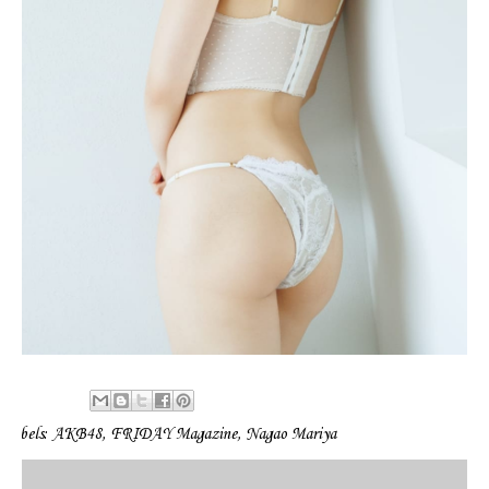
Labels:
AKB48
,
FRIDAY Magazine
,
Nagao Mariya