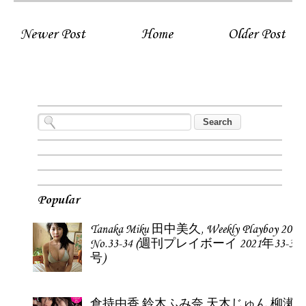
Newer Post
Home
Older Post
Popular
Tanaka Miku 田中美久, Weekly Playboy 2021
No.33-34 (週刊プレイボーイ 2021年33-34
号)
倉持由香 鈴木ふみ奈 天木じゅん 柳瀬