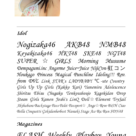
Idol
Nogizaka46
AKB48
NMB48
Keyakizaka46
HKT48
SKE48
NGT48
SUPER☆GiRLS
Morning Musume
Dempagumi.inc
Angerme
Juice=Juice
NijiCon-虹コン
Houkago Princess
Magical Punchline
Idoling!!!
Rev.
from DVL
Link STAR`s
LADYBABY
℃-ute
Country
Girls
Up Up Girls (Kakko Kari)
Yumemiru Adolescence
Shiritsu Ebisu Chugaku
Tenkoushoujo Kagekidan
Drop
Steam Girls
Kamen Joshi's
LinQ
Doll☆Element
TrySail
Akihabara Backstage Pass
Palet
Passport☆
Ange☆Reve
BiSH
Ciao
Bella Cinquetti
Gekidanherbest
Haraeki Stage Ace
Ru:Run
SDN48
Magazines
FLASH
Weekly Playboy
Young