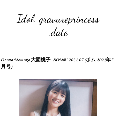
Idol. gravureprincess
.date
Ozono Momoko 大園桃子, BOMB! 2021.07 (ボム 2021年7
月号)