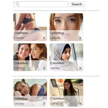
Columbus
Columbus
DATING
DATING
Columbus
Columbus
DATING
DATING
Columbus
Columbus
DATING
DATING