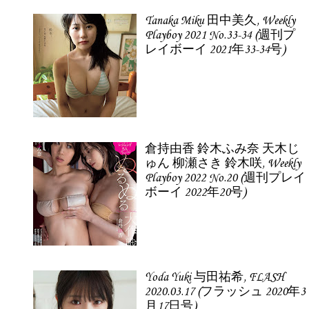
Tanaka Miku 田中美久, Weekly
Playboy 2021 No.33-34 (週刊プ
レイボーイ 2021年33-34号)
倉持由香 鈴木ふみ奈 天木じ
ゅん 柳瀬さき 鈴木咲, Weekly
Playboy 2022 No.20 (週刊プレイ
ボーイ 2022年20号)
Yoda Yuki 与田祐希, FLASH
2020.03.17 (フラッシュ 2020年3
月17日号)