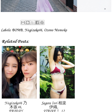
Labels:
BOMB
,
Nogizaka46
,
Ozono Momoko
Related Posts:
Nogizaka46 乃
Sagara Iori 相楽
木坂46,
伊織,
FRIDAY
STRiKE！ 12