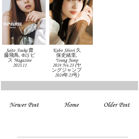
Saito Asuka 齋
Kubo Shiori 久
藤飛鳥, BIS ビ
保史緒里,
ス Magazine
Young Jump
2023.11
2024 No.23 (ヤ
ングジャンプ
2024年23号)
Newer Post
Home
Older Post