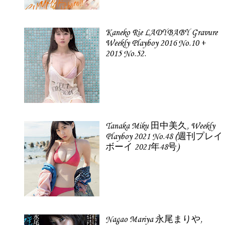
Kaneko Rie LADYBABY Gravure
Weekly Playboy 2016 No.10 +
2015 No.52.
Tanaka Miku 田中美久, Weekly
Playboy 2021 No.48 (週刊プレイ
ボーイ 2021年48号)
Nagao Mariya 永尾まりや,