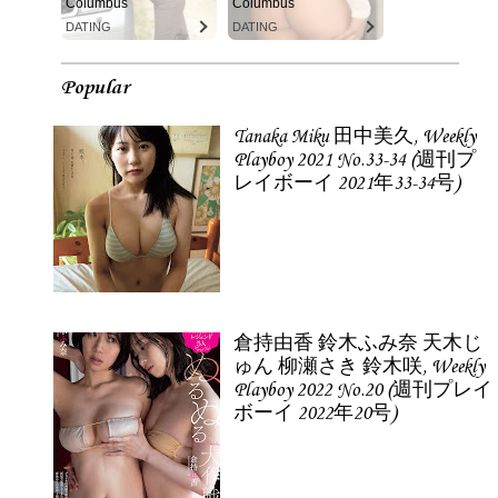
Columbus
Columbus
DATING
DATING
Popular
Tanaka Miku 田中美久, Weekly
Playboy 2021 No.33-34 (週刊プ
レイボーイ 2021年33-34号)
倉持由香 鈴木ふみ奈 天木じ
ゅん 柳瀬さき 鈴木咲, Weekly
Playboy 2022 No.20 (週刊プレイ
ボーイ 2022年20号)