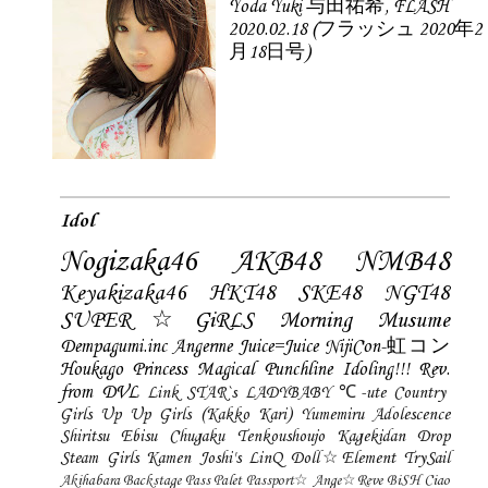
Yoda Yuki 与田祐希, FLASH
2020.02.18 (フラッシュ 2020年2
月18日号)
Idol
Nogizaka46
AKB48
NMB48
Keyakizaka46
HKT48
SKE48
NGT48
SUPER☆GiRLS
Morning Musume
Dempagumi.inc
Angerme
Juice=Juice
NijiCon-虹コン
Houkago Princess
Magical Punchline
Idoling!!!
Rev.
from DVL
Link STAR`s
LADYBABY
℃-ute
Country
Girls
Up Up Girls (Kakko Kari)
Yumemiru Adolescence
Shiritsu Ebisu Chugaku
Tenkoushoujo Kagekidan
Drop
Steam Girls
Kamen Joshi's
LinQ
Doll☆Element
TrySail
Akihabara Backstage Pass
Palet
Passport☆
Ange☆Reve
BiSH
Ciao