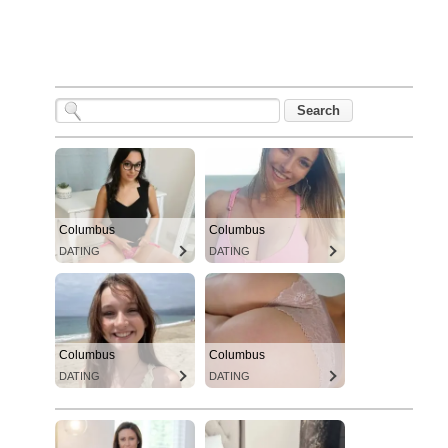
Columbus
Columbus
DATING
DATING
Columbus
Columbus
DATING
DATING