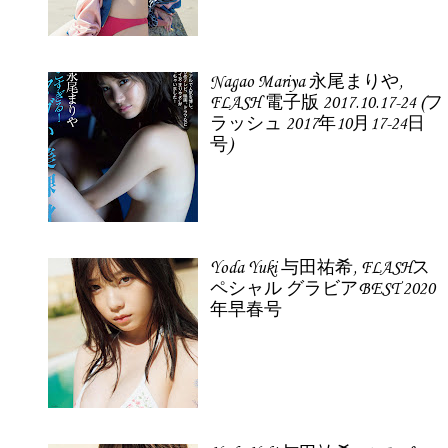
Nagao Mariya 永尾まりや,
FLASH 電子版 2017.10.17-24 (フ
ラッシュ 2017年10月17-24日
号)
Yoda Yuki 与田祐希, FLASHス
ペシャル グラビアBEST 2020
年早春号