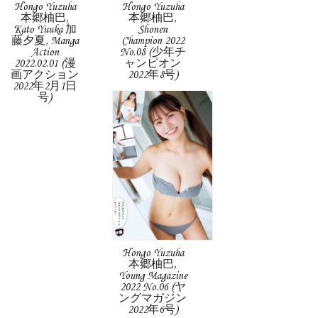
Hongo Yuzuha
Hongo Yuzuha
本郷柚巴,
本郷柚巴,
Kato Yuuka 加
Shonen
藤夕夏, Manga
Champion 2022
Action
No.08 (少年チ
2022.02.01 (漫
ャンピオン
画アクション
2022年8号)
2022年2月1日
号)
Hongo Yuzuha
本郷柚巴,
Young Magazine
2022 No.06 (ヤ
ングマガジン
2022年6号)