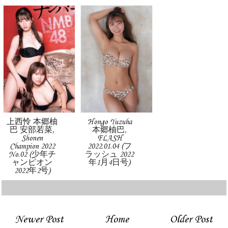
上西怜 本郷柚
Hongo Yuzuha
巴 安部若菜,
本郷柚巴,
Shonen
FLASH
Champion 2022
2022.01.04 (フ
No.02 (少年チ
ラッシュ 2022
ャンピオン
年1月4日号)
2022年2号)
Newer Post
Home
Older Post