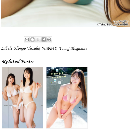
Labels:
Hongo Yuzuha
,
NMB48
,
Young Magazine
Related Posts: