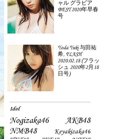
ャル グラビア
BEST 2020年早春
号
Yoda Yuki 与田祐
希, FLASH
2020.02.18 (フラッ
シュ 2020年2月18
日号)
Idol
Nogizaka46
AKB48
NMB48
Keyakizaka46