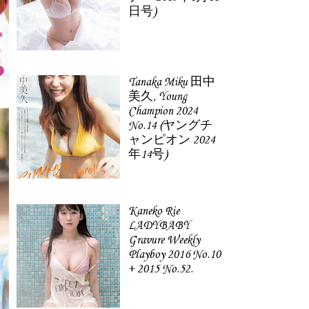
日号)
Tanaka Miku 田中
美久, Young
Champion 2024
No.14 (ヤングチ
ャンピオン 2024
年14号)
Kaneko Rie
LADYBABY
Gravure Weekly
Playboy 2016 No.10
+ 2015 No.52.