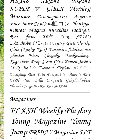
HKT48
SKE48
NGT48
SUPER☆GiRLS
Morning
Musume
Dempagumi.inc
Angerme
Juice=Juice
NijiCon-虹コン
Houkago
Princess
Magical Punchline
Idoling!!!
Rev. from DVL
Link STAR`s
LADYBABY
℃-ute
Country Girls
Up Up
Girls (Kakko Kari)
Yumemiru Adolescence
Shiritsu Ebisu Chugaku
Tenkoushoujo
Kagekidan
Drop
Steam Girls
Kamen Joshi's
LinQ
Doll☆Element
TrySail
Akihabara
Backstage Pass
Palet
Passport☆
Ange☆Reve
BiSH
Ciao Bella Cinquetti
Gekidanherbest
Haraeki Stage Ace
Ru:Run
SDN48
Magazines
FLASH
Weekly Playboy
Young Magazine
Young
Jump
FRIDAY Magazine
BLT