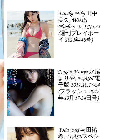
Tanaka Miku 田中
美久, Weekly
Playboy 2021 No.48
(週刊プレイボー
イ 2021年48号)
Nagao Mariya 永尾
まりや, FLASH 電
子版 2017.10.17-24
(フラッシュ 2017
年10月17-24日号)
Yoda Yuki 与田祐
希, FLASHスペシ