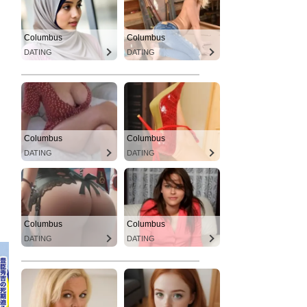
Columbus
Columbus
DATING
DATING
Columbus
Columbus
DATING
DATING
Columbus
Columbus
DATING
DATING