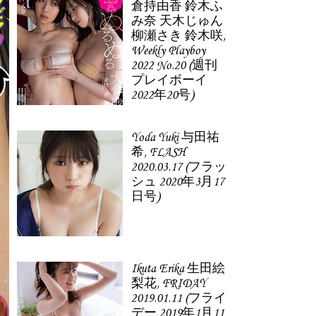
倉持由香 鈴木ふ
み奈 天木じゅん
柳瀬さき 鈴木咲,
Weekly Playboy
2022 No.20 (週刊
プレイボーイ
2022年20号)
Yoda Yuki 与田祐
希, FLASH
2020.03.17 (フラッ
シュ 2020年3月17
日号)
Ikuta Erika 生田絵
梨花, FRIDAY
2019.01.11 (フライ
デー 2019年1月11