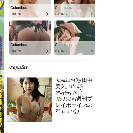
Columbus
Columbus
DATING
DATING
Columbus
Columbus
DATING
DATING
Popular
Tanaka Miku 田中
美久, Weekly
Playboy 2021
No.33-34 (週刊プ
レイボーイ 2021
年33-34号)