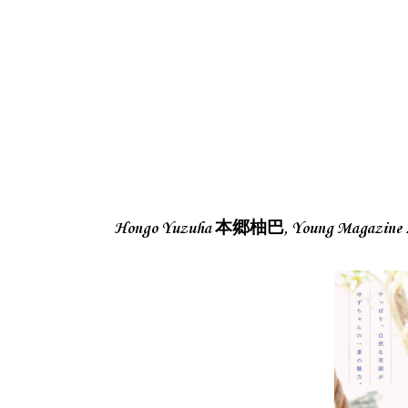
Hongo Yuzuha 本郷柚巴, Young Magazi