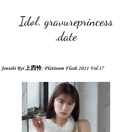
Idol. gravureprincess
.date
Jonishi Rei 上西怜, Platinum Flash 2021 Vol.17