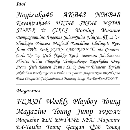
Idol
Nogizaka46
AKB48
NMB48
Keyakizaka46
HKT48
SKE48
NGT48
SUPER☆GiRLS
Morning Musume
Dempagumi.inc
Angerme
Juice=Juice
NijiCon-虹コン
Houkago Princess
Magical Punchline
Idoling!!!
Rev.
from DVL
Link STAR`s
LADYBABY
℃-ute
Country
Girls
Up Up Girls (Kakko Kari)
Yumemiru Adolescence
Shiritsu Ebisu Chugaku
Tenkoushoujo Kagekidan
Drop
Steam Girls
Kamen Joshi's
LinQ
Doll☆Element
TrySail
Akihabara Backstage Pass
Palet
Passport☆
Ange☆Reve
BiSH
Ciao
Bella Cinquetti
Gekidanherbest
Haraeki Stage Ace
Ru:Run
SDN48
Magazines
FLASH
Weekly Playboy
Young
Magazine
Young Jump
FRIDAY
Magazine
BLT
ENTAME
SPA! Magazine
EX-Taishu
Young Gangan
UTB
Young