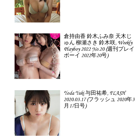
倉持由香 鈴木ふみ奈 天木じ
ゅん 柳瀬さき 鈴木咲, Weekly
Playboy 2022 No.20 (週刊プレイ
ボーイ 2022年20号)
Yoda Yuki 与田祐希, FLASH
2020.03.17 (フラッシュ 2020年3
月17日号)