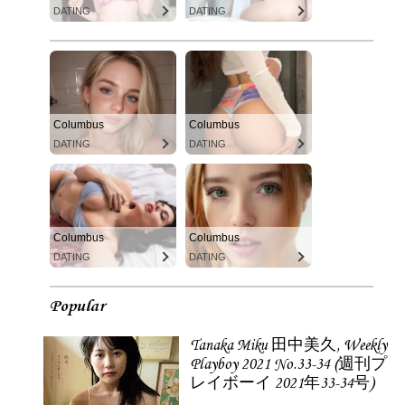
DATING
DATING
Columbus
Columbus
DATING
DATING
Columbus
Columbus
DATING
DATING
Popular
Tanaka Miku 田中美久, Weekly
Playboy 2021 No.33-34 (週刊プ
レイボーイ 2021年33-34号)