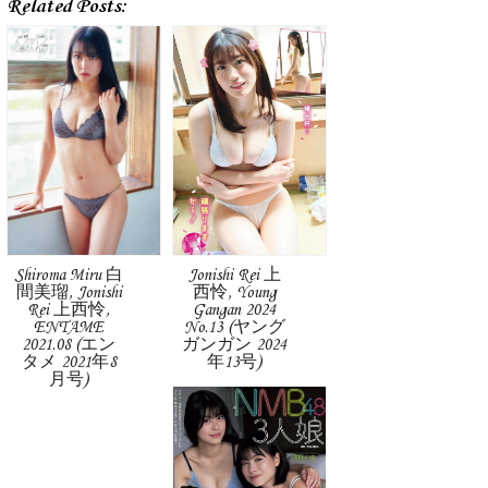
Related Posts:
Shiroma Miru 白
Jonishi Rei 上
間美瑠, Jonishi
西怜, Young
Rei 上西怜,
Gangan 2024
ENTAME
No.13 (ヤング
2021.08 (エン
ガンガン 2024
タメ 2021年8
年13号)
月号)