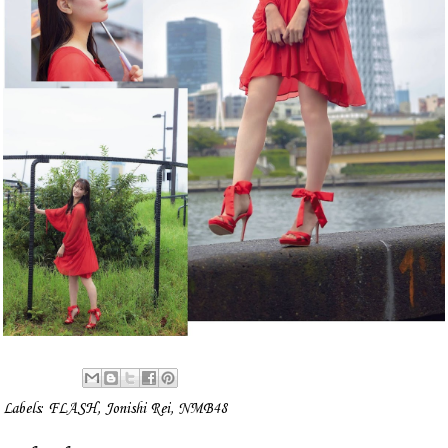
Labels:
FLASH
,
Jonishi Rei
,
NMB48