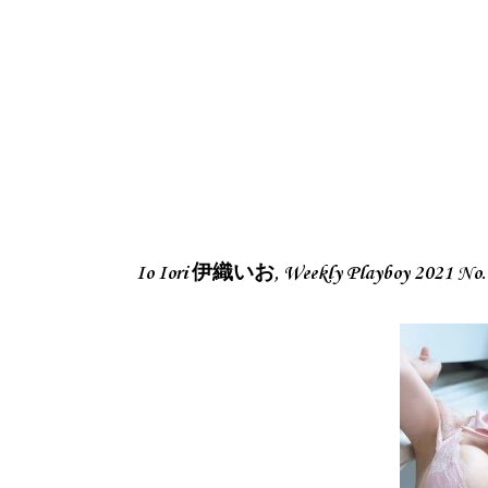
Io Iori 伊織いお, Weekly Playboy 20