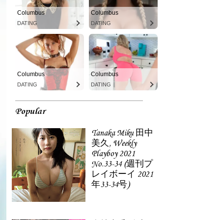
Columbus
Columbus
DATING
DATING
Columbus
Columbus
DATING
DATING
Popular
Tanaka Miku 田中
美久, Weekly
Playboy 2021
No.33-34 (週刊プ
レイボーイ 2021
年33-34号)