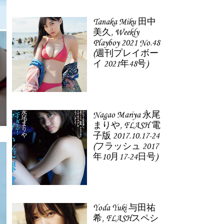
Tanaka Miku 田中
美久, Weekly
Playboy 2021 No.48
(週刊プレイボー
イ 2021年48号)
Nagao Mariya 永尾
まりや, FLASH 電
子版 2017.10.17-24
(フラッシュ 2017
年10月17-24日号)
Yoda Yuki 与田祐
希, FLASHスペシ