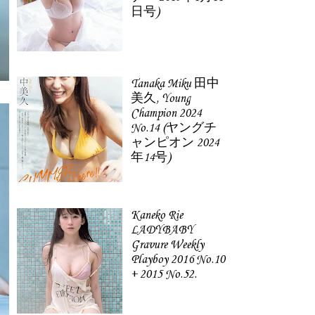
日号)
Tanaka Miku 田中
美久, Young
Champion 2024
No.14 (ヤングチ
ャンピオン 2024
年14号)
Kaneko Rie
LADYBABY
Gravure Weekly
Playboy 2016 No.10
+ 2015 No.52.