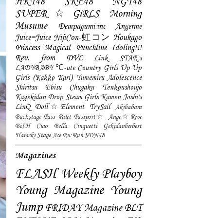
HKT48
SKE48
NGT48
SUPER☆GiRLS
Morning
Musume
Dempagumi.inc
Angerme
Juice=Juice
NijiCon-虹コン
Houkago
Princess
Magical Punchline
Idoling!!!
Rev. from DVL
Link STAR`s
LADYBABY
℃-ute
Country Girls
Up Up
Girls (Kakko Kari)
Yumemiru Adolescence
Shiritsu Ebisu Chugaku
Tenkoushoujo
Kagekidan
Drop
Steam Girls
Kamen Joshi's
LinQ
Doll☆Element
TrySail
Akihabara
Backstage Pass
Palet
Passport☆
Ange☆Reve
BiSH
Ciao Bella Cinquetti
Gekidanherbest
Haraeki Stage Ace
Ru:Run
SDN48
Magazines
FLASH
Weekly Playboy
Young Magazine
Young
Jump
FRIDAY Magazine
BLT