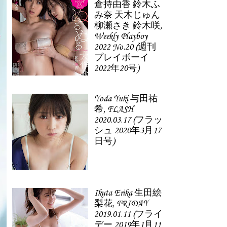
倉持由香 鈴木ふ
み奈 天木じゅん
柳瀬さき 鈴木咲,
Weekly Playboy
2022 No.20 (週刊
プレイボーイ
2022年20号)
Yoda Yuki 与田祐
希, FLASH
2020.03.17 (フラッ
シュ 2020年3月17
日号)
Ikuta Erika 生田絵
梨花, FRIDAY
2019.01.11 (フライ
デー 2019年1月11