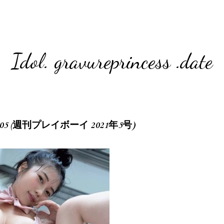
Idol. gravureprincess .date
21 No.05 (週刊プレイボーイ 2021年5号)