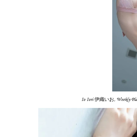
Io Iori 伊織いお, Weekly 