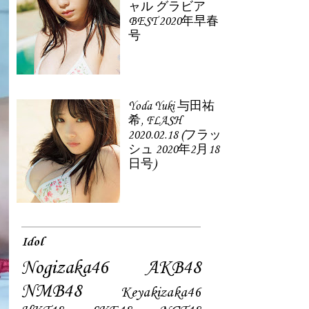
ャル グラビア
BEST 2020年早春
号
Yoda Yuki 与田祐
希, FLASH
2020.02.18 (フラッ
シュ 2020年2月18
日号)
Idol
Nogizaka46
AKB48
NMB48
Keyakizaka46