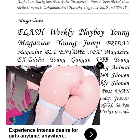
Akihabara Backstage Pass
Palet
Passport☆
Ange☆Reve
BiSH
Ciao
Bella Cinquetti
Gekidanherbest
Haraeki Stage Ace
Ru:Run
SDN48
Magazines
FLASH
Weekly Playboy
Young
Magazine
Young Jump
FRIDAY
Magazine
BLT
ENTAME
SPA! Magazine
EX-Taishu
Young Gangan
UTB
Young
Champion
Big Comic Spirtis
Young Animal
Shonen Magazine
BUBKA
BOMB
Shonen
Champion
Manga Action
Weekly Shonen
Sunday
Photobooks
BRODY
Hustle Press
ANAN
Magazine
SMART Magazine
Young Sunday
Gravure
The Television
CD&DL My Girl
Daily LoGiRL
Shukan
Taishu
Girls! Magazine
Soccer Game King
Weekly Georgia
Sunday Magazine
Mery Magazine
Experience intense desire for
girls anytime, anywhere.