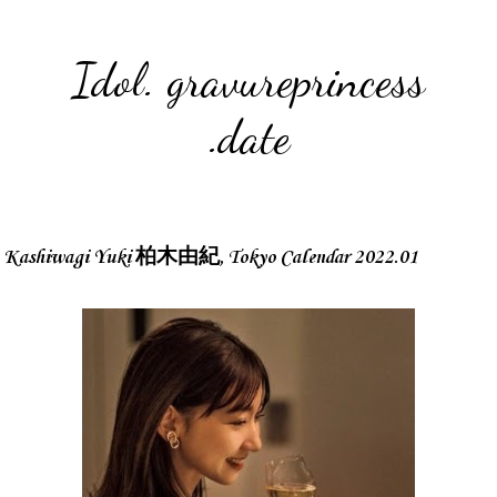
Idol. gravureprincess
.date
Kashiwagi Yuki 柏木由紀, Tokyo Calendar 2022.01