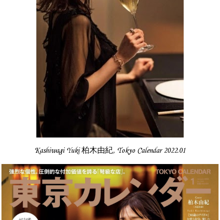
Kashiwagi Yuki 柏木由紀, Tokyo Calendar 2022.01