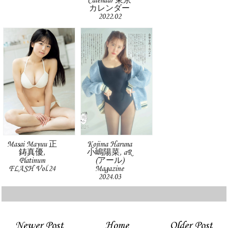
Calendar 東京
カレンダー
2022.02
Masai Mayuu 正
Kojima Haruna
鋳真優,
小嶋陽菜, aR
Platinum
(アール)
FLASH Vol.24
Magazine
2024.03
Newer Post
Home
Older Post