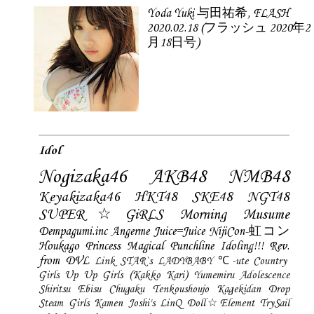
Yoda Yuki 与田祐希, FLASH
2020.02.18 (フラッシュ 2020年2
月18日号)
Idol
Nogizaka46
AKB48
NMB48
Keyakizaka46
HKT48
SKE48
NGT48
SUPER☆GiRLS
Morning Musume
Dempagumi.inc
Angerme
Juice=Juice
NijiCon-虹コン
Houkago Princess
Magical Punchline
Idoling!!!
Rev.
from DVL
Link STAR`s
LADYBABY
℃-ute
Country
Girls
Up Up Girls (Kakko Kari)
Yumemiru Adolescence
Shiritsu Ebisu Chugaku
Tenkoushoujo Kagekidan
Drop
Steam Girls
Kamen Joshi's
LinQ
Doll☆Element
TrySail