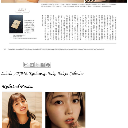
Labels:
AKB48
,
Kashiwagi Yuki
,
Tokyo Calender
Related Posts: