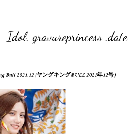
Idol. gravureprincess .date
King Bull 2021.12 (ヤングキングBULL 2021年12号)