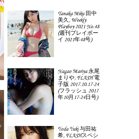
Tanaka Miku 田中
美久, Weekly
Playboy 2021 No.48
(週刊プレイボー
イ 2021年48号)
Nagao Mariya 永尾
まりや, FLASH 電
子版 2017.10.17-24
(フラッシュ 2017
年10月17-24日号)
Yoda Yuki 与田祐
希, FLASHスペシ