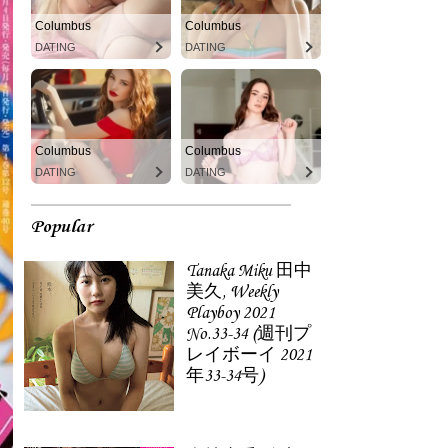
Columbus
Columbus
DATING
DATING
Columbus
Columbus
DATING
DATING
Popular
Tanaka Miku 田中
美久, Weekly
Playboy 2021
No.33-34 (週刊プ
レイボーイ 2021
年33-34号)