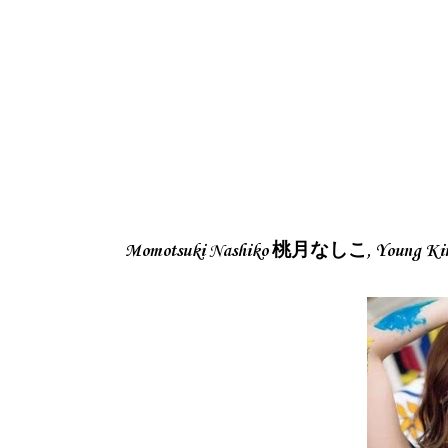
Momotsuki Nashiko 桃月なしこ, Young 