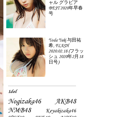
ャル グラビア
BEST 2020年早春
号
Yoda Yuki 与田祐
希, FLASH
2020.02.18 (フラッ
シュ 2020年2月18
日号)
Idol
Nogizaka46
AKB48
NMB48
Keyakizaka46