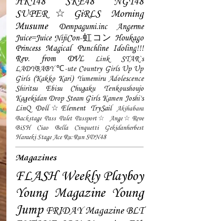
HKT48
SKE48
NGT48
SUPER☆GiRLS
Morning
Musume
Dempagumi.inc
Angerme
Juice=Juice
NijiCon-虹コン
Houkago
Princess
Magical Punchline
Idoling!!!
Rev. from DVL
Link STAR`s
LADYBABY
℃-ute
Country Girls
Up Up
Girls (Kakko Kari)
Yumemiru Adolescence
Shiritsu Ebisu Chugaku
Tenkoushoujo
Kagekidan
Drop
Steam Girls
Kamen Joshi's
LinQ
Doll☆Element
TrySail
Akihabara
Backstage Pass
Palet
Passport☆
Ange☆Reve
BiSH
Ciao Bella Cinquetti
Gekidanherbest
Haraeki Stage Ace
Ru:Run
SDN48
Magazines
FLASH
Weekly Playboy
Young Magazine
Young
Jump
FRIDAY Magazine
BLT