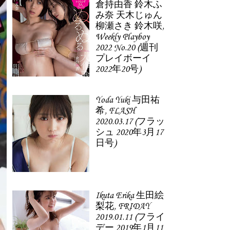
倉持由香 鈴木ふ
み奈 天木じゅん
柳瀬さき 鈴木咲,
Weekly Playboy
2022 No.20 (週刊
プレイボーイ
2022年20号)
Yoda Yuki 与田祐
希, FLASH
2020.03.17 (フラッ
シュ 2020年3月17
日号)
Ikuta Erika 生田絵
梨花, FRIDAY
2019.01.11 (フライ
デー 2019年1月11