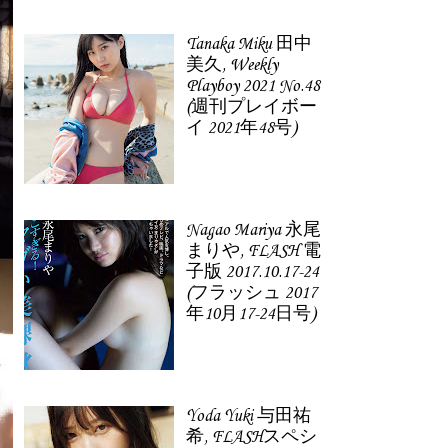
Tanaka Miku 田中
美久, Weekly
Playboy 2021 No.48
(週刊プレイボー
イ 2021年48号)
Nagao Mariya 永尾
まりや, FLASH 電
子版 2017.10.17-24
(フラッシュ 2017
年10月17-24日号)
Yoda Yuki 与田祐
希, FLASHスペシ