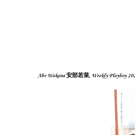
Abe Wakana 安部若菜, Weekly Playbo