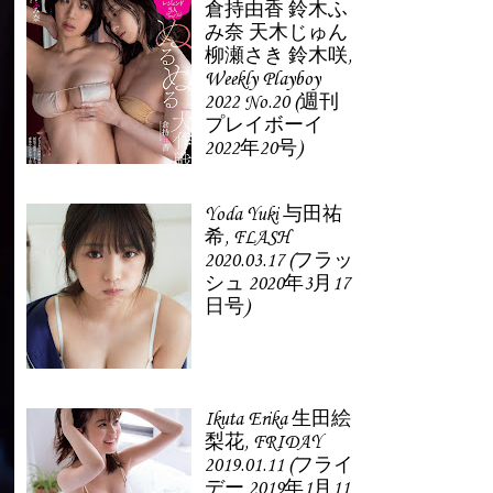
倉持由香 鈴木ふ
み奈 天木じゅん
柳瀬さき 鈴木咲,
Weekly Playboy
2022 No.20 (週刊
プレイボーイ
2022年20号)
Yoda Yuki 与田祐
希, FLASH
2020.03.17 (フラッ
シュ 2020年3月17
日号)
Ikuta Erika 生田絵
梨花, FRIDAY
2019.01.11 (フライ
デー 2019年1月11