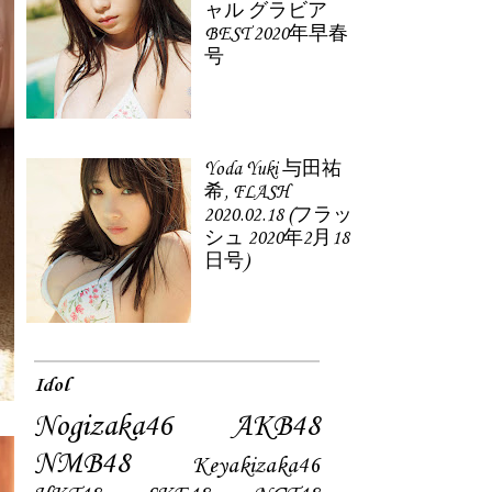
ャル グラビア
BEST 2020年早春
号
Yoda Yuki 与田祐
希, FLASH
2020.02.18 (フラッ
シュ 2020年2月18
日号)
Idol
Nogizaka46
AKB48
NMB48
Keyakizaka46