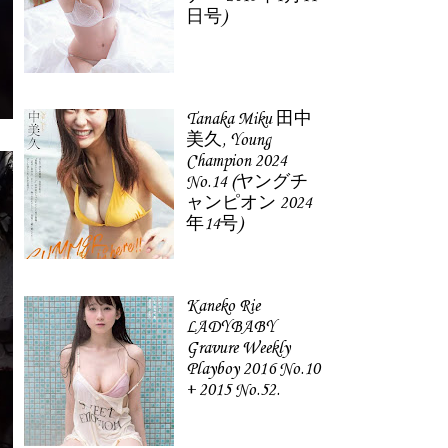
日号)
Tanaka Miku 田中
美久, Young
Champion 2024
No.14 (ヤングチ
ャンピオン 2024
年14号)
Kaneko Rie
LADYBABY
Gravure Weekly
Playboy 2016 No.10
+ 2015 No.52.