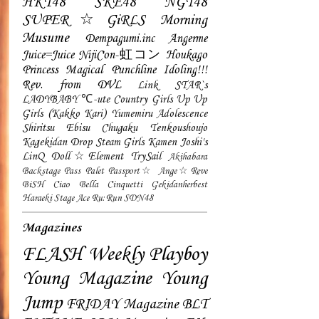
HKT48
SKE48
NGT48
SUPER☆GiRLS
Morning
Musume
Dempagumi.inc
Angerme
Juice=Juice
NijiCon-虹コン
Houkago
Princess
Magical Punchline
Idoling!!!
Rev. from DVL
Link STAR`s
LADYBABY
℃-ute
Country Girls
Up Up
Girls (Kakko Kari)
Yumemiru Adolescence
Shiritsu Ebisu Chugaku
Tenkoushoujo
Kagekidan
Drop
Steam Girls
Kamen Joshi's
LinQ
Doll☆Element
TrySail
Akihabara
Backstage Pass
Palet
Passport☆
Ange☆Reve
BiSH
Ciao Bella Cinquetti
Gekidanherbest
Haraeki Stage Ace
Ru:Run
SDN48
Magazines
FLASH
Weekly Playboy
Young Magazine
Young
Jump
FRIDAY Magazine
BLT