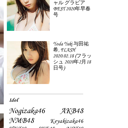
ャル グラビア
BEST 2020年早春
号
Yoda Yuki 与田祐
希, FLASH
2020.02.18 (フラッ
シュ 2020年2月18
日号)
Idol
Nogizaka46
AKB48
NMB48
Keyakizaka46