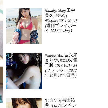
Tanaka Miku 田中
美久, Weekly
Playboy 2021 No.48
(週刊プレイボー
イ 2021年48号)
Nagao Mariya 永尾
まりや, FLASH 電
子版 2017.10.17-24
(フラッシュ 2017
年10月17-24日号)
Yoda Yuki 与田祐
希, FLASHスペシ