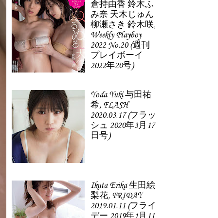
倉持由香 鈴木ふ
み奈 天木じゅん
柳瀬さき 鈴木咲,
Weekly Playboy
2022 No.20 (週刊
プレイボーイ
2022年20号)
Yoda Yuki 与田祐
希, FLASH
2020.03.17 (フラッ
シュ 2020年3月17
日号)
Ikuta Erika 生田絵
梨花, FRIDAY
2019.01.11 (フライ
デー 2019年1月11