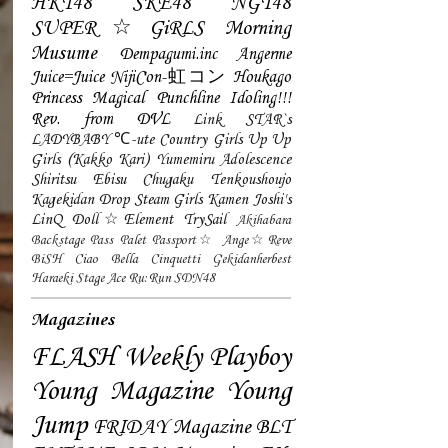
HKT48
SKE48
NGT48
SUPER☆GiRLS
Morning
Musume
Dempagumi.inc
Angerme
Juice=Juice
NijiCon-虹コン
Houkago
Princess
Magical Punchline
Idoling!!!
Rev. from DVL
Link STAR`s
LADYBABY
℃-ute
Country Girls
Up Up
Girls (Kakko Kari)
Yumemiru Adolescence
Shiritsu Ebisu Chugaku
Tenkoushoujo
Kagekidan
Drop
Steam Girls
Kamen Joshi's
LinQ
Doll☆Element
TrySail
Akihabara
Backstage Pass
Palet
Passport☆
Ange☆Reve
BiSH
Ciao Bella Cinquetti
Gekidanherbest
Haraeki Stage Ace
Ru:Run
SDN48
Magazines
FLASH
Weekly Playboy
Young Magazine
Young
Jump
FRIDAY Magazine
BLT