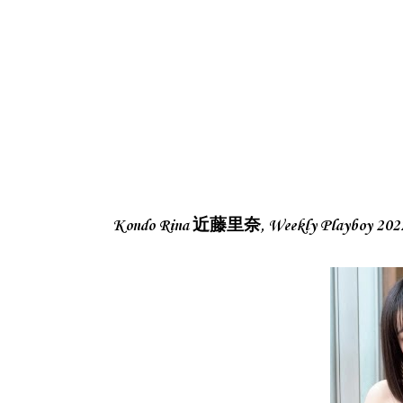
Kondo Rina 近藤里奈, Weekly Playboy