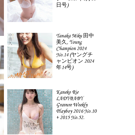
日号)
Tanaka Miku 田中
美久, Young
Champion 2024
No.14 (ヤングチ
ャンピオン 2024
年14号)
Kaneko Rie
LADYBABY
Gravure Weekly
Playboy 2016 No.10
+ 2015 No.52.