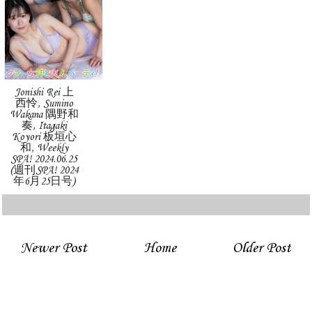
Jonishi Rei 上
西怜, Sumino
Wakana 隅野和
奏, Itagaki
Koyori 板垣心
和, Weekly
SPA! 2024.06.25
(週刊SPA! 2024
年6月25日号)
Newer Post
Home
Older Post