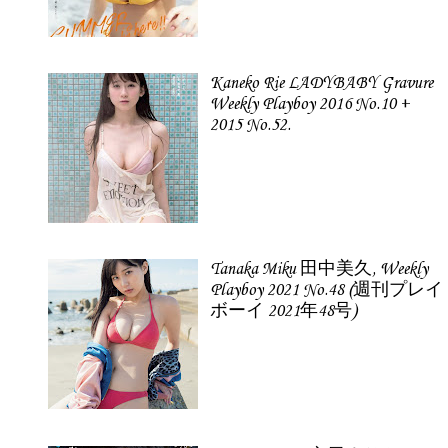
Kaneko Rie LADYBABY Gravure
Weekly Playboy 2016 No.10 +
2015 No.52.
Tanaka Miku 田中美久, Weekly
Playboy 2021 No.48 (週刊プレイ
ボーイ 2021年48号)