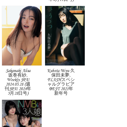
Sakamaki Alisa
Kubota Miyu 久
坂巻有紗,
保田未夢,
Weekly SPA!
FLASHスペシ
2024.05.28 (週
ャルグラビア
刊SPA! 2024年
BEST 2021年
5月28日号)
新年号