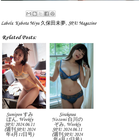
Labels:
Kubota Miyu 久保田未夢
,
SPA! Magazine
Related Posts:
Sumipon すみ
Sirakawa
ぽん, Weekly
Nozomi 白川の
SPA! 2024.06.11
ぞみ, Weekly
(週刊SPA! 2024
SPA! 2024.06.11
年6月11日号)
(週刊SPA! 2024
年6月11日号)