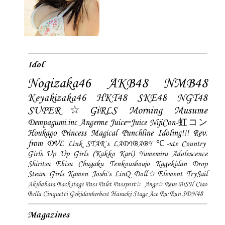
Idol
Nogizaka46
AKB48
NMB48
Keyakizaka46
HKT48
SKE48
NGT48
SUPER☆GiRLS
Morning Musume
Dempagumi.inc
Angerme
Juice=Juice
NijiCon-虹コン
Houkago Princess
Magical Punchline
Idoling!!!
Rev.
from DVL
Link STAR`s
LADYBABY
℃-ute
Country
Girls
Up Up Girls (Kakko Kari)
Yumemiru Adolescence
Shiritsu Ebisu Chugaku
Tenkoushoujo Kagekidan
Drop
Steam Girls
Kamen Joshi's
LinQ
Doll☆Element
TrySail
Akihabara Backstage Pass
Palet
Passport☆
Ange☆Reve
BiSH
Ciao
Bella Cinquetti
Gekidanherbest
Haraeki Stage Ace
Ru:Run
SDN48
Magazines