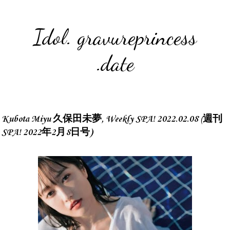
Idol. gravureprincess
.date
Kubota Miyu 久保田未夢, Weekly SPA! 2022.02.08 (週刊
SPA! 2022年2月8日号)