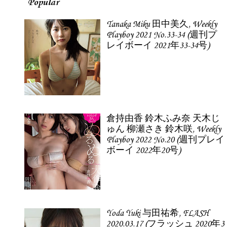
Popular
Tanaka Miku 田中美久, Weekly
Playboy 2021 No.33-34 (週刊プ
レイボーイ 2021年33-34号)
倉持由香 鈴木ふみ奈 天木じ
ゅん 柳瀬さき 鈴木咲, Weekly
Playboy 2022 No.20 (週刊プレイ
ボーイ 2022年20号)
Yoda Yuki 与田祐希, FLASH
2020.03.17 (フラッシュ 2020年3